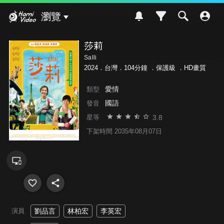
Hami Video
瀏覽
莎莉
Salli
2024．台灣．104分鐘 ．
保護級
．HD畫質
愛情
類型
國語
發音
3.8
星等
下架時間 2035年08月07日
演員
劉品言
林柏宏
李英宏