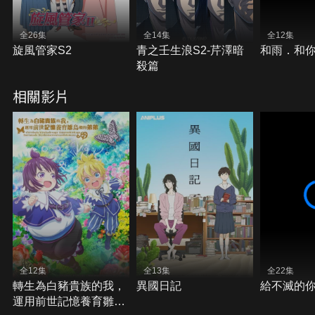
全26集
全14集
全12集
旋風管家S2
青之壬生浪S2-芹澤暗
和雨．和
殺篇
相關影片
全12集
全13集
全22集
轉生為白豬貴族的我，
異國日記
給不滅的你
運用前世記憶養育雛鳥