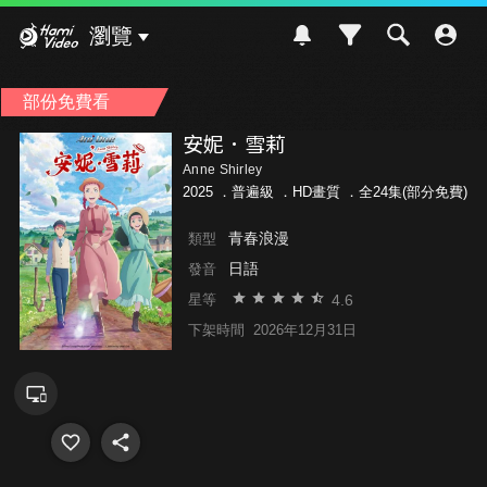
Hami Video
瀏覽
部份免費看
安妮．雪莉
Anne Shirley
2025 ．
普遍級
．HD畫質 ．全24集(部分免費)
青春浪漫
類型
日語
發音
4.6
星等
下架時間
2026年12月31日