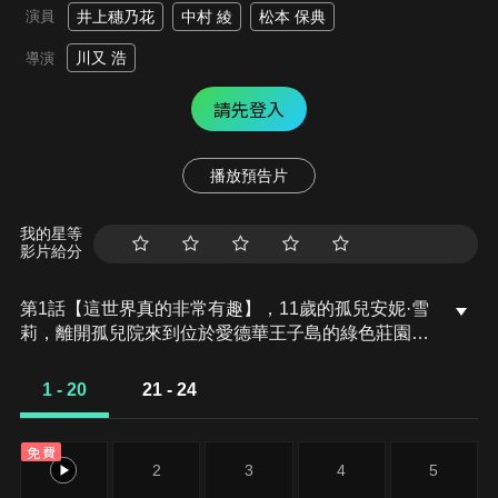
演員
井上穗乃花
中村 綾
松本 保典
川又 浩
導演
請先登入
播放預告片
我的星等
影片給分
第1話【這世界真的非常有趣】，11歲的孤兒安妮·雪
莉，離開孤兒院來到位於愛德華王子島的綠色莊園。
安妮有著豐富的想像力、開朗的個性及一頭紅髮。而
收養安妮的卡斯伯特兄妹——馬修和瑪麗拉，本來是
1 - 20
21 - 24
想要一名男孩子，但馬修在帶安妮回家的路上被她的
個性吸引，連本來打算將安妮送回孤兒院的瑪麗拉，
免費
也在發現安妮純粹的內心及悲傷的過去後感到糾結。
1
2
3
4
5
內心懷抱巨大不安的同時，安妮也夢想著光明的未