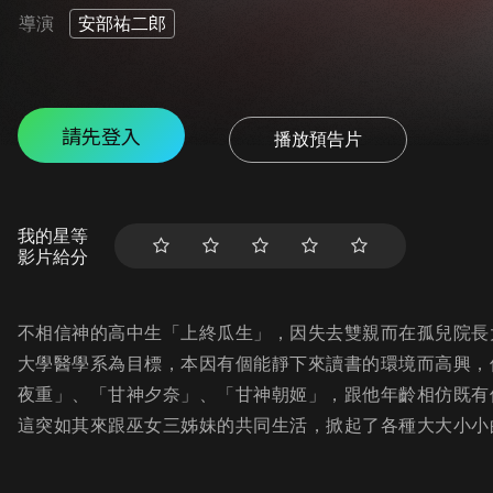
導演
安部祐二郎
請先登入
播放預告片
我的星等
影片給分
不相信神的高中生「上終瓜生」，因失去雙親而在孤兒院長
大學醫學系為目標，本因有個能靜下來讀書的環境而高興，
夜重」、「甘神夕奈」、「甘神朝姬」，跟他年齡相仿既有
這突如其來跟巫女三姊妹的共同生活，掀起了各種大大小小