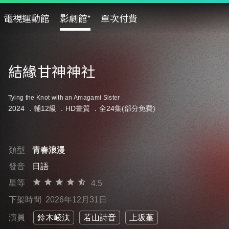
電視運動館
影劇館⁺
單次付費
結緣甘神神社
Tying the Knot with an Amagami Sister
2024 ．
輔12級
．HD畫質 ．全24集(部分免費)
類型
青春浪漫
發音
日語
星等
4.5
下架時間
2026年12月31日
演員
鈴木崚汰
若山詩音
上坂堇