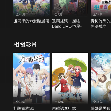
全26集
全1集
全12集
渡同學的xx瀕臨崩壞
孤獨搖滾！團結
青梅竹馬的
Band LIVE-恆星-
無法成立
相關影片
全24集
全12集
全16集
杜鵑婚約S1
未確認進行式
學姊是男孩