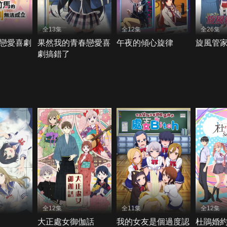
全13集
全12集
全26集
戀愛喜劇
果然我的青春戀愛喜
午夜的傾心旋律
旋風管家
劇搞錯了
全12集
全11集
全12集
大正處女御伽話
我的女友是個過度認
杜鵑婚約