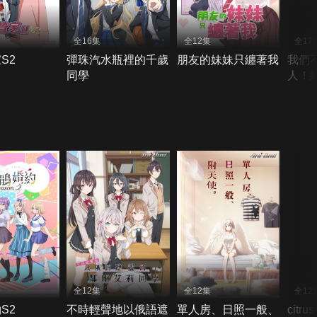
全16集
全12集
全17
S2
彈珠汽水瓶裡的千歲
朋友的妹妹只纏著我
我們
同學
人！絕
似乎
全12集
全12集
全12
S2
不時輕聲地以俄語遮
單人房、日照一般、
citr