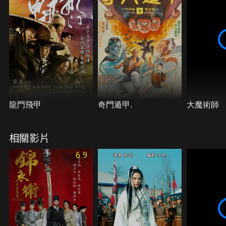
老二沈煉重情重義卻為情所困，想為教坊司女子周妙
彤（劉詩詩 飾）贖身；老三靳一川則想隱瞞過去擺脫
師兄丁修（周一圍 飾）的勒索威脅。三人因夙願接下
截殺行動，經過一番腥風血雨的廝殺後，終於將魏忠
賢焦屍帶回，但沈煉同時隱瞞了一個天大的秘密，原
以為一切能夙願以償，卻沒想到隨之而來的是三人生
命受到威脅…可這一切卻僅是陰謀的開端，面對危
機，沈煉該如何說出真相？而三人的命運又將何去何
從？
龍門飛甲
奇門遁甲.
大魔術師
相關影片
6.9