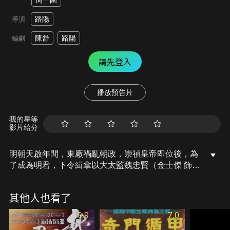
周一圍
路陽
導演
陳舒
路陽
編劇
請先登入
播放預告片
我的星等
影片給分
明朝天啟年間，東廠禍亂朝政，崇禎皇帝即位後，為
了成為明君，下令緝拿以大太監魏忠賢（金士傑 飾）
為首的東廠勢力，世稱“閹黨”，並命東廠提督趙靖忠
（聶遠 飾）派遣錦衣衛前往剿滅。而錦衣衛中屬盧劍
其他人也看了
星（王千源 飾）、沈煉（張震 飾）和靳一川（李東
學 飾）這三個結拜兄弟最為勇猛耿直，但三人卻各自
5.9
7.0
有苦情鬱事，老大盧劍星一心想光耀門楣官升百戶；