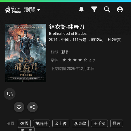
Hami Video
瀏覽
錦衣衛-繡春刀
Brotherhood of Blades
2014．中國．111分鐘 ．
輔12級
．HD畫質
動作
類型
4.2
星等
下架時間 2026年12月31日
演員
張震
劉詩詩
金士傑
李東學
王千源
聶遠