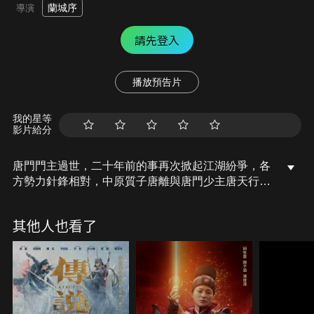
蘭城序
導演
請先登入
播放預告片
我的星等
影片給分
唐門門主過世，二十年前的事再次掀起江湖紛爭，各
方勢力針鋒相對，中原質子唐離與唐門少主唐天行，
少女唐心陷入風暴的中心，一場圍繞兩個少年身世的
秘密逐漸浮現，在各大門派的追殺中，二十年的武林
其他人也看了
大戰再次發生。