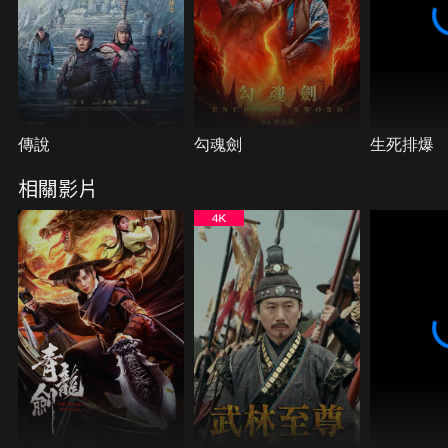
傳說
勾魂劍
生死排爆
相關影片