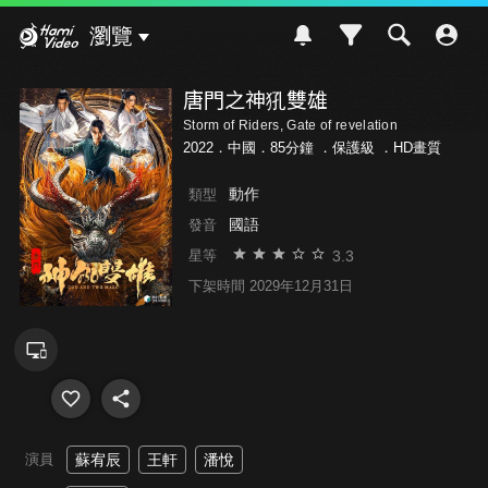
Hami Video
瀏覽
唐門之神犼雙雄
Storm of Riders, Gate of revelation
2022．中國．85分鐘 ．
保護級
．HD畫質
動作
類型
國語
發音
3.3
星等
下架時間 2029年12月31日
演員
蘇宥辰
王軒
潘悅