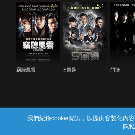
7.1
5.1
竊聽風雲
S風暴
門徒
{{notifyMsg}}
我們紀錄cookie資訊，以提供客製化
隱私