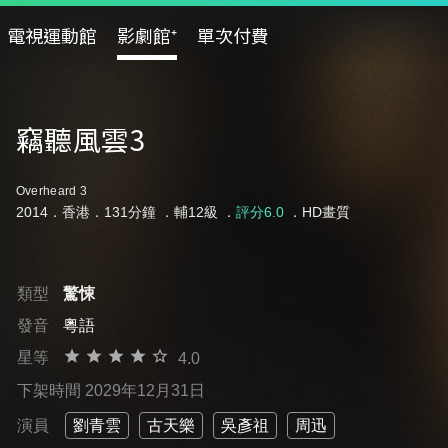
電視運動館
影劇館⁺
單次付費
竊聽風雲3
Overheard 3
2014．香港．131分鐘 ．
輔12級
．
評分6.0
．HD畫質
類型
驚悚
發音
粵語
星等
4.0
下架時間 2029年12月31日
演員
劉青雲
古天樂
吳彥祖
周迅