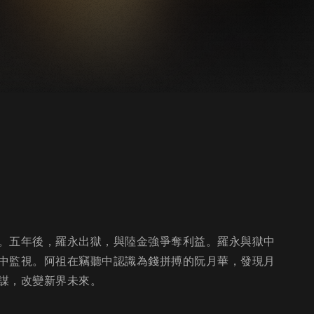
。五年後，羅永出獄，與陸金強爭奪利益。羅永與獄中
中監視。阿祖在竊聽中認識為錢拼搏的阮月華，發現月
謀，改變新界未來。