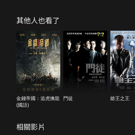
其他人也看了
7.2
金錢帝國：追虎擒龍
門徒
鎗王之王
(國語)
相關影片