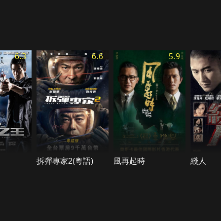
6.3
6.6
5.9
拆彈專家2(粵語)
風再起時
綫人