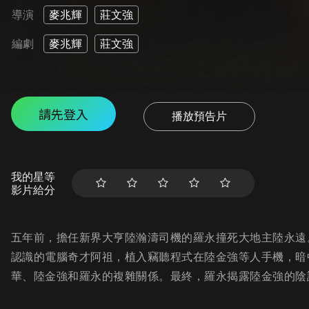
導演
麥兆輝
莊文強
編劇
麥兆輝
莊文強
請先登入
播放預告片
我的星等
影片給分
五年前，擔任新界大亨陸瀚濤司機的羅永撞死大地主陸永遠
認識的電腦奇才阿祖，植入竊聽程式在陸金強等人手機，暗
華、陸金強和羅永的複雜關係。最終，羅永揭露陸金強的陰