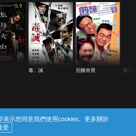
5.9
山
毒。誡
煎釀叁寶
鎗王
示您同意我們使用cookies。更多關於