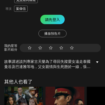
克里斯柯林斯
葉偉信
導演
請先登入
播放預告片
我的星等
影片給分
故事講述談判專家古天樂為了尋回失蹤愛女遠走泰國
曼谷及巴達雅等地，父女親情與生死懸於一線，張力
不下《即刻救援》！
其他人也看了