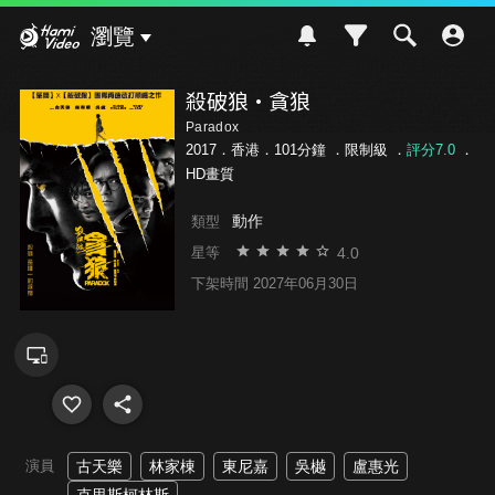
Hami Video
瀏覽
殺破狼·貪狼
Paradox
2017．香港．101分鐘 ．
限制級
．
評分7.0
．
HD畫質
動作
類型
4.0
星等
下架時間 2027年06月30日
演員
古天樂
林家棟
東尼嘉
吳樾
盧惠光