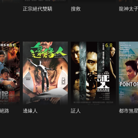
正宗絕代雙驕
搜救
龍神太
6.0
6.8
絕路
邊緣人
証人
都市煞