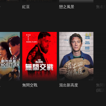
子
紅豆
戀之風景
無名
6.0
星
無間交戰
混出新高度
無間
(國語)