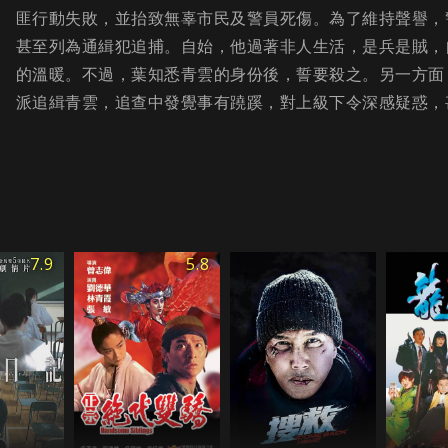
匪行動失敗，並抬致無辜市民及警員死傷。為了維持聲譽，
甚至列為通緝犯追捕。自始，他過著非人生活，是兵是賊，
的溫暖。不過，葉知悉青雲的身份後，誓要殺之。另一方面
派追緝青雲，追查中發覺事有蹺蹊，對上級下令深感疑惑，
7.9
5.8