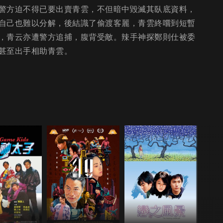
警方迫不得已要出賣青雲，不但暗中毀滅其臥底資料，
自己也難以分解，後結識了偷渡客麗，青雲終嚐到短暫
，青云亦遭警方追捕，腹背受敵。辣手神探鄭則仕被委
甚至出手相助青雲。