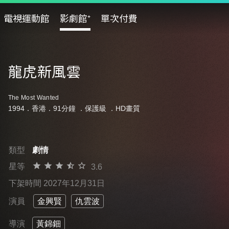
電視運動館
影劇館⁺
單次付費
龍虎新風雲
The Most Wanted
1994．香港．91分鐘 ．
保護級
．HD畫質
類型
劇情
星等
3.6
下架時間 2027年12月31日
演員
金興賢
仇雲波
導演
黃錦鈿