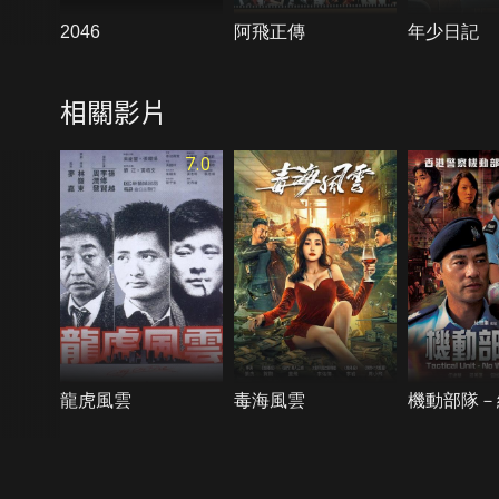
2046
阿飛正傳
年少日記
相關影片
7.0
龍虎風雲
毒海風雲
機動部隊－