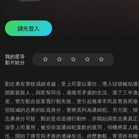
請先登入
我的星等
影片給分
劉志勇在警校成績卓越，受上司委以重任，潛入頭號械劫通
開家庭親人，與匪幫同伍，過痛苦矛盾的生活。過了三年邊
差，警方配合捉葉寬行動失敗，更引起無辜市民及警員死傷
但毀滅的志勇的臥底身分，更將其列為通緝犯。另方面，辣
志勇身分可疑，鄭於是在追捕行動外，亦開始調查志勇真正
深受上司重用，被安排當通緝犯葉歡的黨羽，伺機將眾人繩
伍，開始了痛苦與矛盾的邊緣生活。經歷數載，青雲終有機