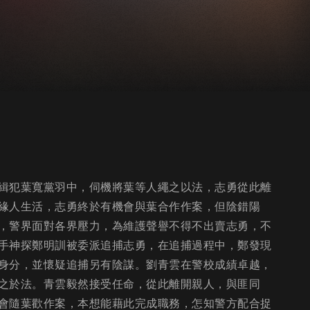
緝犯葉寬黨羽中，伺機將葉等人繩之以法，志勇從此離
緣人生活，志勇終於有機會與葉合作作案，但陰錯陽
，警界面對各界壓力，為維護聲譽不得不出賣志勇，不
手神探鄭明訓被委派追捕志勇，在追捕過程中，鄭發現
身分，並懷疑追捕另有陰謀。劉青雲在警校成績卓越，
之於法。青雲毅然接受任命，從此離開親人，與匪同
會隨葉歡作案，本想能藉此完成職務，怎知警方配合捉