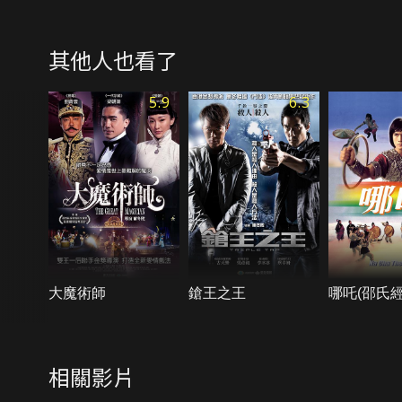
其他人也看了
5.9
6.3
大魔術師
鎗王之王
哪吒(邵氏經
相關影片