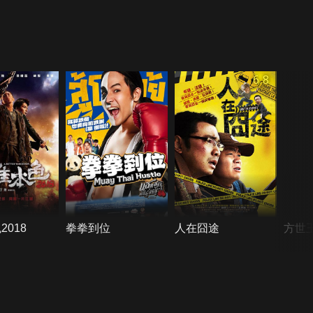
6.8
2018
拳拳到位
人在囧途
方世