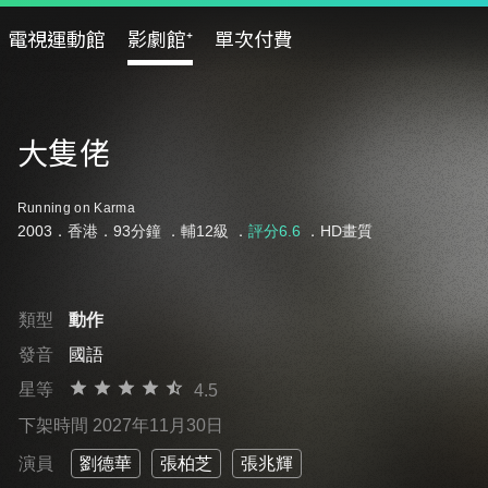
電視運動館
影劇館⁺
單次付費
大隻佬
Running on Karma
2003．香港．93分鐘 ．
輔12級
．
評分6.6
．HD畫質
類型
動作
發音
國語
星等
4.5
下架時間 2027年11月30日
演員
劉德華
張柏芝
張兆輝