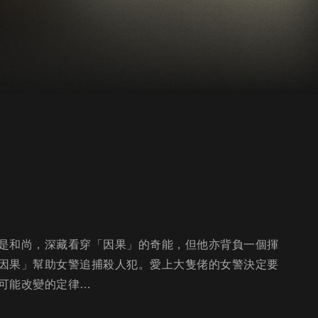
是和尚，深藏看穿「因果」的奇能，但他亦背負一個揮
因果」幫助女警追捕殺人犯。愛上大隻佬的女警決定要
可能改變的定律…