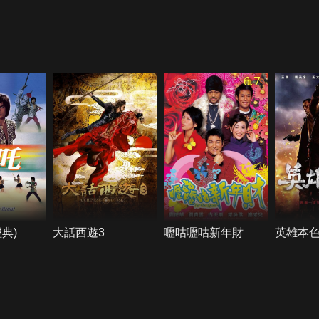
6.7
典)
大話西遊3
嚦咕嚦咕新年財
英雄本色