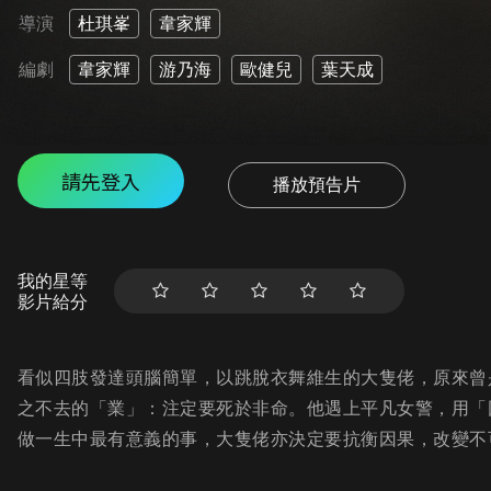
導演
杜琪峯
韋家輝
編劇
韋家輝
游乃海
歐健兒
葉天成
請先登入
播放預告片
我的星等
影片給分
看似四肢發達頭腦簡單，以跳脫衣舞維生的大隻佬，原來曾
之不去的「業」：注定要死於非命。他遇上平凡女警，用「
做一生中最有意義的事，大隻佬亦決定要抗衡因果，改變不