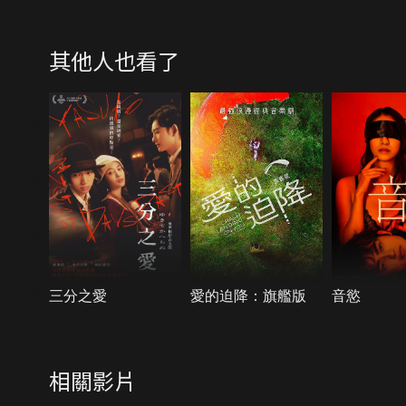
其他人也看了
三分之愛
愛的迫降：旗艦版
音慾
相關影片