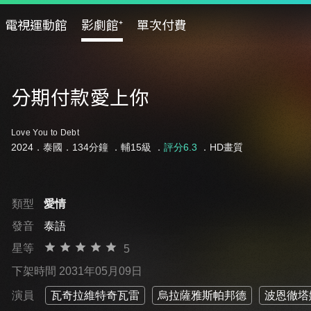
電視運動館
影劇館⁺
單次付費
分期付款愛上你
Love You to Debt
2024．泰國．134分鐘 ．
輔15級
．
評分6.3
．HD畫質
類型
愛情
發音
泰語
星等
5
下架時間 2031年05月09日
演員
瓦奇拉維特奇瓦雷
烏拉薩雅斯帕邦德
波恩徹塔