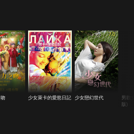
7.0
之吻
少女萊卡的愛慾日記
少女戀幻世代
男歡
版)