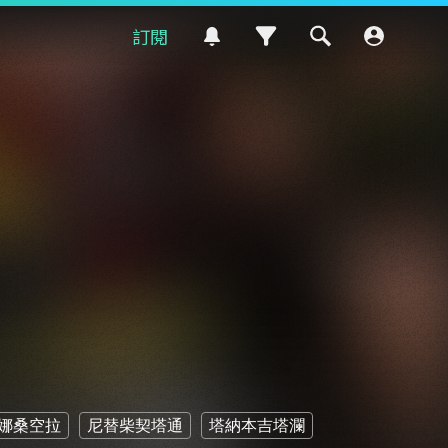
訂閱
娜桑空拉
尼替柴契塔通
塔納本吉塔瀾