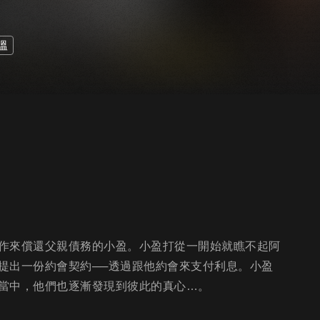
溫
作來償還父親債務的小盈。小盈打從一開始就瞧不起阿
提出一份約會契約──透過跟他約會來支付利息。小盈
當中，他們也逐漸發現到彼此的真心…。