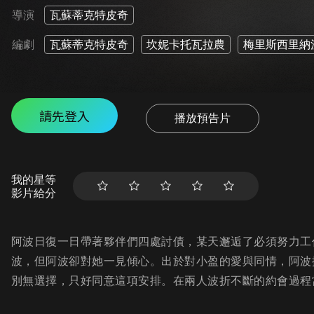
導演
瓦蘇蒂克特皮奇
編劇
瓦蘇蒂克特皮奇
坎妮卡托瓦拉農
梅里斯西里納
請先登入
播放預告片
我的星等
影片給分
阿波日復一日帶著夥伴們四處討債，某天邂逅了必須努力工
波，但阿波卻對她一見傾心。出於對小盈的愛與同情，阿波
別無選擇，只好同意這項安排。在兩人波折不斷的約會過程