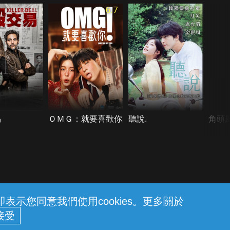
6.7
易
ＯＭＧ：就要喜歡你
聽說.
角頭
示您同意我們使用cookies。更多關於