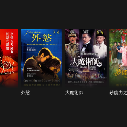
7.4
5.9
外慾
大魔術師
鈔能力