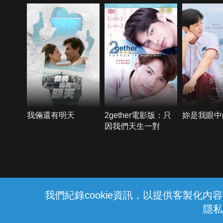
6.6
我倆還有明天
2gether電影版：只
妳是我眼中
因我們天生一對
{{notifyMsg}}
我們紀錄cookie資訊，以提供客製化
隱私