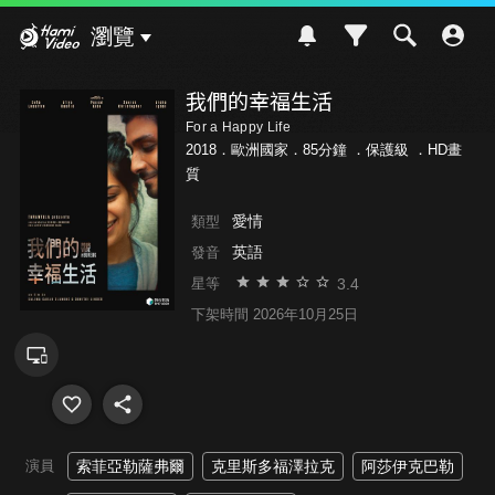
Hami Video
瀏覽
我們的幸福生活
For a Happy Life
2018．歐洲國家．85分鐘 ．
保護級
．HD畫
質
愛情
類型
英語
發音
3.4
星等
下架時間 2026年10月25日
演員
索菲亞勒薩弗爾
克里斯多福澤拉克
阿莎伊克巴勒