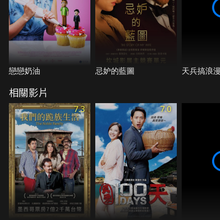
戀戀奶油
忌妒的藍圖
天兵搞浪
相關影片
7.3
7.0