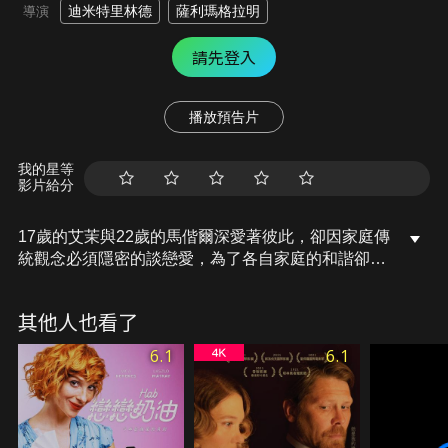
迪米特里林德
薩利瑪格拉明
導演
請先登入
播放預告片
我的星等
影片給分
17歲的艾茉與22歲的馬偕爾深愛著彼此，卻因家庭傳
統觀念必須隱密的談戀愛，為了各自家庭的和諧卻犧
牲了彼此的愛情，當戀人與家人互相衝突時兩人該如
何挽救瀕臨崩潰的愛情呢？
其他人也看了
6.1
6.1