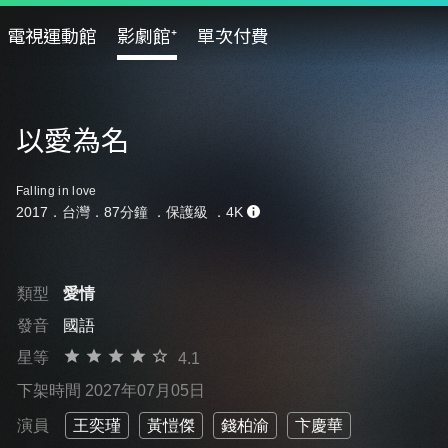
電視運動館
影劇館⁺
單次付費
以愛為名
Falling in love
2017．台灣．87分鐘 ．
保護級
．4K
類型
愛情
發音
國語
星等
4.1
下架時間 2027年07月05日
演員
王奕瑾
黃愷傑
錢柏渝
卞慶華