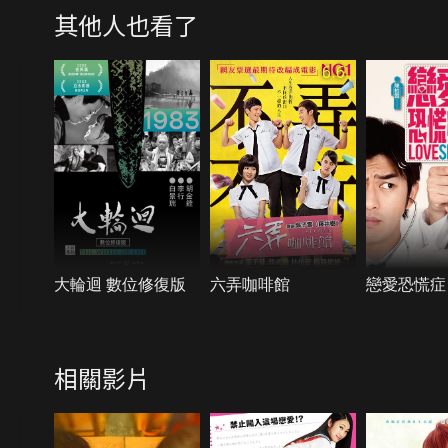
其他人也看了
6.6
大輪迴 數位修復版
六弄咖啡館
戀愛恐慌症
相關影片