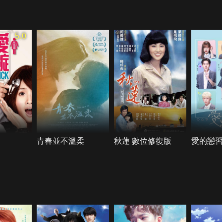
5.0
青春並不溫柔
秋蓮 數位修復版
愛的戀