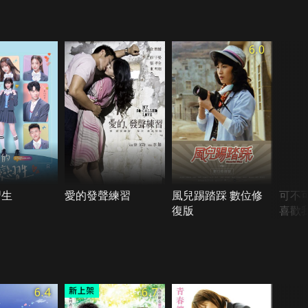
6.0
習生
愛的發聲練習
風兒踢踏踩 數位修
可不
復版
喜歡
6.4
6.7