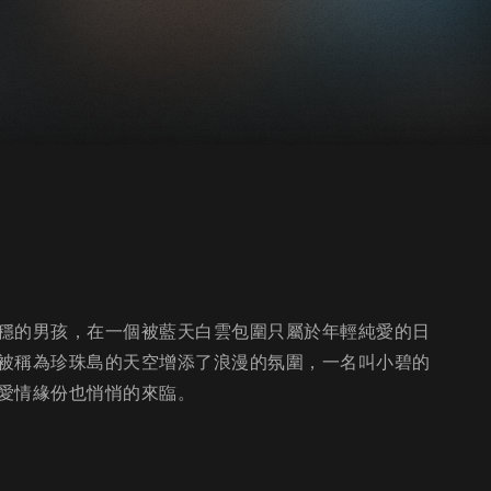
穩的男孩，在一個被藍天白雲包圍只屬於年輕純愛的日
被稱為珍珠島的天空增添了浪漫的氛圍，一名叫小碧的
愛情緣份也悄悄的來臨。