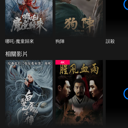
哪吒·魔童歸來‎
狗陣
誤殺
相關影片