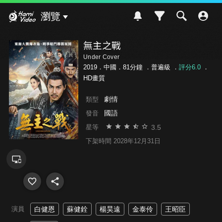
Hami Video
瀏覽
無主之戰
Under Cover
2019．中國．81分鐘 ．
普遍級
．
評分6.0
．
HD畫質
劇情
類型
國語
發音
3.5
星等
下架時間 2028年12月31日
演員
白健恩
蘇健銓
楊昊遠
金泰伶
王昭臣