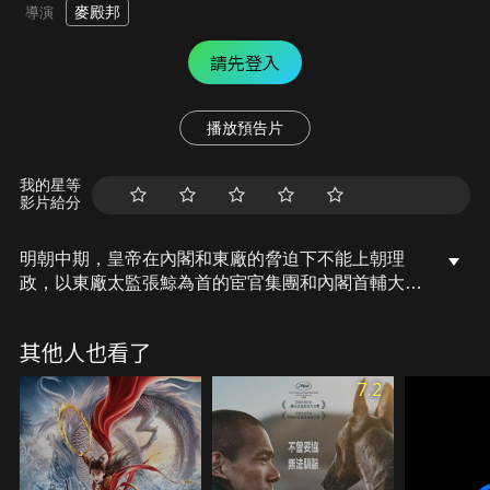
麥殿邦
導演
請先登入
播放預告片
我的星等
影片給分
明朝中期，皇帝在內閣和東廠的脅迫下不能上朝理
政，以東廠太監張鯨為首的宦官集團和內閣首輔大臣
王佐為首的內閣集團爭權奪勢，錦衣衛大總管趙崇禧
夾在兩派中間保持中立，堅持忠於皇上，可是錦衣衛
其他人也看了
早已被兩派安插了多名內奸。一場明著發生在錦衣衛
南北鎮府司之間，背地裡宦官和內閣之間的爭鬥開始
7.2
展開。