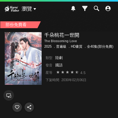
Hami Video
瀏覽
部份免費看
千朵桃花一世開
The Blossoming Love
2025 ．
普遍級
．HD畫質 ．全40集(部分免費)
陸劇
類型
國語
發音
4.5
星等
下架時間
2030年02月06日