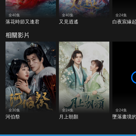
全40集
全40集
全24集
落花時節又逢君
又見逍遙
白夜宸緣
相關影片
全30集
全24集
全24集
河伯祭
月上朝顏
墜落畫境