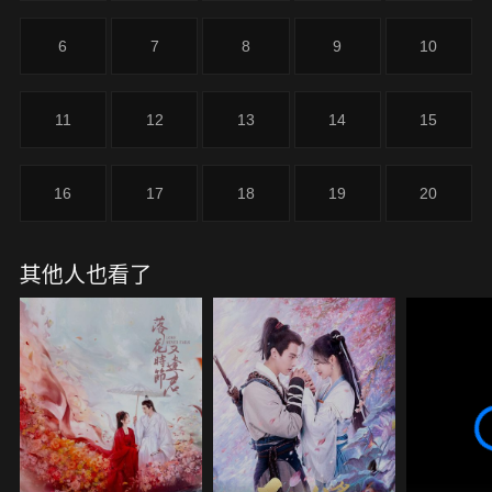
讓身為暗族聖女的暮懸鈴大為好奇，前來一探究竟。
暮懸鈴一見謝雪臣，只覺似曾相識，故意挑逗他，生
6
7
8
9
10
澀又霸道地吻上謝雪臣的嘴唇，言語間盡顯戲謔。
11
12
13
14
15
16
17
18
19
20
其他人也看了