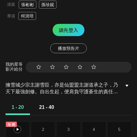
演員
張彬彬
孫珍妮
何澍培
導演
請先登入
播放預告片
我的星等
影片給分
擁雪城少宗主謝雪臣，亦是仙盟盟主謝道承之子，乃
天下最強劍修。自出生起，便肩負守護蒼生的責任。
這日，萬仙陣結界上閃現裂隙，不斷有魔氣湧入，謝
雪臣竭力護陣，暗族首領桑岐，帶著屬下欲影、痴
1 - 20
21 - 40
影、戰影出現，合力攻擊。危難關頭，謝雪臣將所有
靈力注入萬仙陣，終於將結界裂隙補好。但也因此元
免費
氣大傷，被桑岐擄入暗域，伏在熔淵之下。沒人能在
1
2
3
4
5
熔淵刑地撐過三日，謝雪臣卻生生扛了七日，這不禁