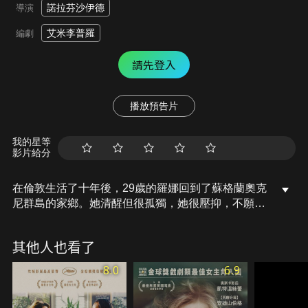
諾拉芬沙伊德
導演
艾米李普羅
編劇
請先登入
播放預告片
我的星等
影片給分
在倫敦生活了十年後，29歲的羅娜回到了蘇格蘭奧克
尼群島的家鄉。她清醒但很孤獨，她很壓抑，不願想
起那些酗酒、戒酒、復健的過程。這片神秘的土地慢
慢地改變了她的內心世界，狂風吹襲，冰冷的海水浸
其他人也看了
透羅娜的衣服，羅娜內心燃起了希望，有了面對未來
的自信。
8.0
6.9