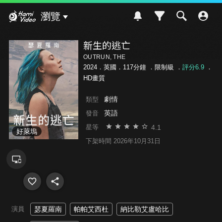
Hami Video
瀏覽
新生的逃亡
OUTRUN, THE
2024．英國．117分鐘 ．
限制級
．
評分6.9
．
HD畫質
劇情
類型
英語
發音
4.1
星等
好萊塢
下架時間 2026年10月31日
演員
瑟夏羅南
帕帕艾西杜
納比勒艾盧哈比