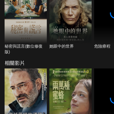
秘密與謊言(數位修復
她眼中的世界
危險療程
版)
相關影片
6.7
7.0