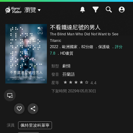
Hami Video
瀏覽
不看鐵達尼號的男人
The Blind Man Who Did Not Want to See
Titanic
2022．歐洲國家．82分鐘 ．
保護級
．
評分
7.8
．HD畫質
劇情
類型
芬蘭語
發音
4.4
星等
下架時間 2029年05月30日
演員
佩特里波科萊寧