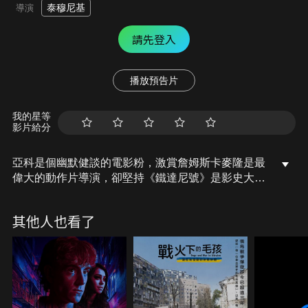
泰穆尼基
導演
請先登入
播放預告片
我的星等
影片給分
亞科是個幽默健談的電影粉，激賞詹姆斯卡麥隆是最
偉大的動作片導演，卻堅持《鐵達尼號》是影史大爛
片，更可惡的是《鐵達尼號》居然比《魔鬼終結者》
還賣座！多發性硬化症讓他雙目失明、不良於行，即
其他人也看了
便如此，滿室的DVD是他珍貴的遺產，就連定時上門
的居家服務員也被他虧為《戰慄遊戲》裡的恐怖女看
護。他一心愛著一位女網友，和她暢聊電影、隔空共
舞是病痛人生中的小確幸。某日，同病相憐的希爾帕
由於病情惡化、心情DOWN到谷底，亞科決定為愛展
開一趟「英雄旅程」。搭火車只要一個小時的旅程，