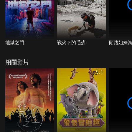
對他來說猶如千山萬水。他要如何排除萬難去“見”她
一面呢？
地獄之門.
戰火下的毛孩
陌路姐妹
相關影片
5.1