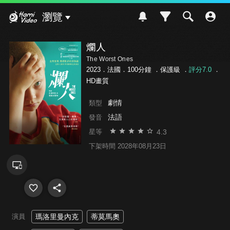
Hami Video
瀏覽
爛人
The Worst Ones
2023．法國．100分鐘 ．
保護級
．
評分7.0
．
HD畫質
劇情
類型
法語
發音
4.3
星等
下架時間 2028年08月23日
演員
瑪洛里曼內克
蒂莫馬奧