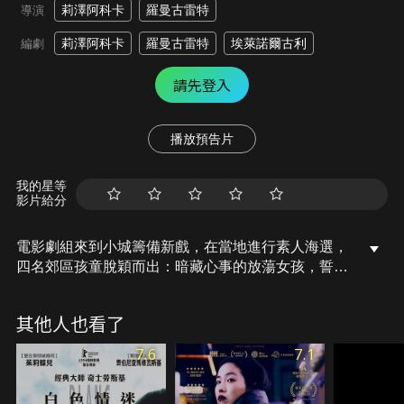
莉澤阿科卡
羅曼古雷特
導演
莉澤阿科卡
羅曼古雷特
埃萊諾爾古利
編劇
請先登入
播放預告片
我的星等
影片給分
電影劇組來到小城籌備新戲，在當地進行素人海選，
四名郊區孩童脫穎而出：暗藏心事的放蕩女孩，誓言
不再流淚的易怒男孩，重獲自由的肇事少年，還有討
厭被凝視的敏感少女，這讓社區居民不滿導演選擇
其他人也看了
「最糟糕的人」醜化社區形象。戲裡戲外的瘋狂荒
誕、同儕之間的辱罵嘲諷，竟讓衝突一觸即發！
7.6
7.1