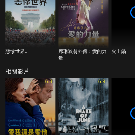
悲慘世界..
席琳狄翁外傳：愛的力
火上鍋
量
相關影片
6.3
6.8