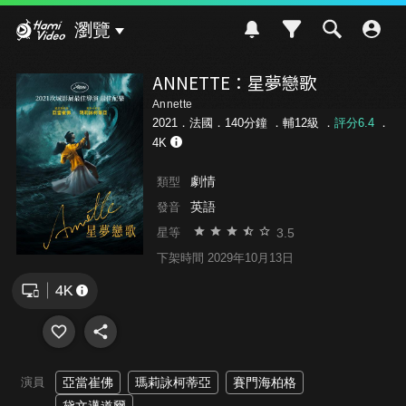
Hami Video
瀏覽
ANNETTE：星夢戀歌
Annette
2021．法國．140分鐘 ．
輔12級
．
評分6.4
．
4K
劇情
類型
英語
發音
3.5
星等
下架時間 2029年10月13日
演員
亞當崔佛
瑪莉詠柯蒂亞
賽門海柏格