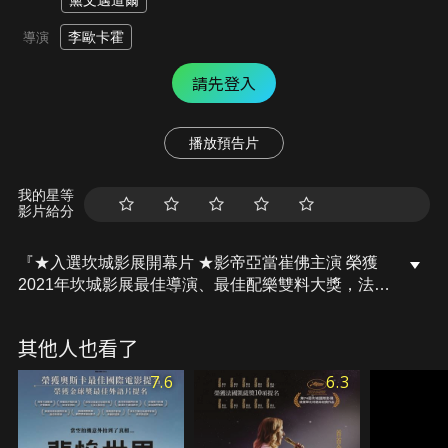
黛文邁道爾
李歐卡霍
導演
請先登入
播放預告片
我的星等
影片給分
『★入選坎城影展開幕片 ★影帝亞當崔佛主演 榮獲
2021年坎城影展最佳導演、最佳配樂雙料大獎，法國
鬼才導演李歐卡霍登峰之作！』脫口秀巨星亨利，與
歌劇天后安墜入愛河。兩人從舞台表演、山野幽會到
其他人也看了
激情性愛，不僅同聲詠唱歡愉，亦哀鳴內心幽暗恐
懼。他們結為夫妻的消息，更成為全球矚目焦點。然
7.6
6.3
而當亨利的事業開始下滑，安的事業卻蒸蒸日上，彼
此的關係也逐漸受到考驗…。