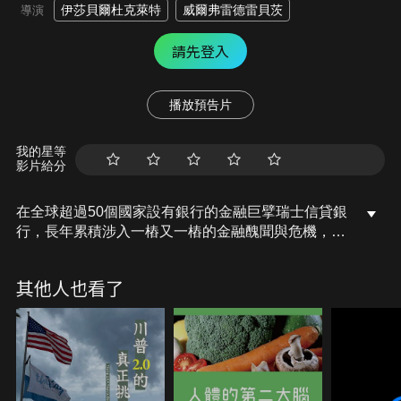
伊莎貝爾杜克萊特
威爾弗雷德雷貝茨
導演
請先登入
播放預告片
我的星等
影片給分
在全球超過50個國家設有銀行的金融巨擘瑞士信貸銀
行，長年累積涉入一樁又一樁的金融醜聞與危機，最
終第一大股東沙烏地國家銀行表明不再提供金援。
2023年3月聯邦委員會宣告瑞信倒閉，並宣稱由競爭
其他人也看了
對手瑞士銀行集團接手併購，是解決瑞信危機最可行
的方法，然而，此併購案發生的迅速且保密，其中程
序引發不少金融專家的質疑。本片將引領觀眾了解這
整件事情的來龍去脈。