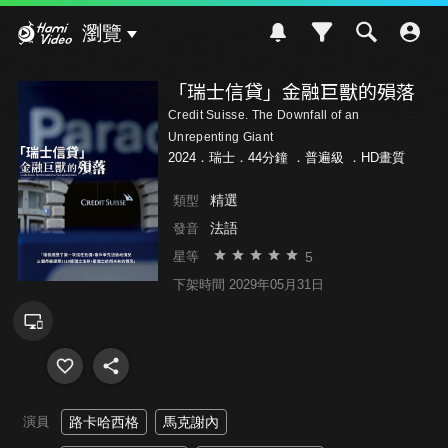
Hami Video
瀏覽
「瑞士信貸」金融巨獸的殞落
Credit Suisse. The Downfall of an
Unrepenting Giant
2024．瑞士．44分鐘 ．
普遍級
．HD畫質
精選
類型
法語
發音
5
星等
下架時間 2029年05月31日
演員
路卡哈西格
馬克謝內