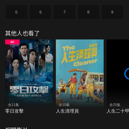
島，卻為這個貧瘠之地帶來改變，《星空下的黑潮島
嶼》由王識賢、黃河、曹佑寧、吳念軒、夏騰宏共同
5
6
7
8
9
主演，線上看由Hami Video、中華電信MOD獨家首
播。
其他人也看了
全11集
全10集
全25集
零日攻擊
人生清理員
人生二十