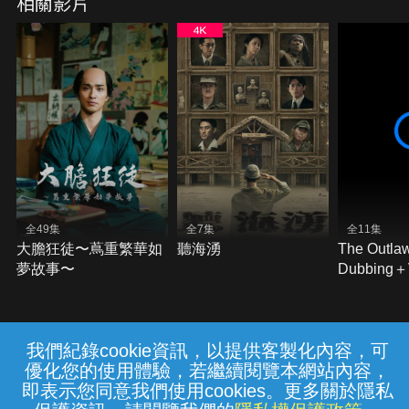
相關影片
全49集
全7集
全11集
大膽狂徒〜蔦重繁華如
聽海湧
The Outla
夢故事〜
Dubbing
Subtitles)
我們紀錄cookie資訊，以提供客製化內容，可
{{notifyMsg}}
優化您的使用體驗，若繼續閱覽本網站內容，
常見問題
線上客服
服務條款
隱私權保護
即表示您同意我們使用cookies。更多關於隱私