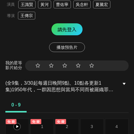
演員
王識賢
黃河
曹佑寧
吳念軒
夏騰宏
王傳宗
導演
請先登入
播放預告片
我的星等
影片給分
(全9集，3/30起每週日晚間9點、10點各更新1
集)1950年代，一群因思想與當局不同而被羅織罪名
移送到綠島囚禁的年輕醫師們，在綠島成立醫務所，
人才濟濟、科別齊全，堪稱亞洲當時最強的醫療機
0 - 9
構。這些被稱為「新生」的犯人不只醫生，還有農
民、藝術家、老師、學生…...。有人因理想入獄，有
免費
免費
免費
人受親友牽連，唯一的共通點，是要在這嚴苛的環境
0
1
2
3
4
生存下去。他們的身軀及命運被囚禁在黑潮環繞的孤