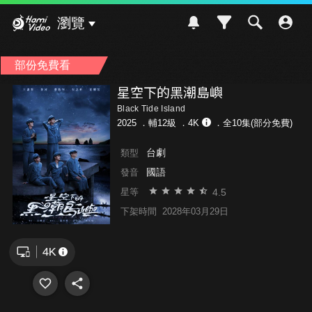
Hami Video
瀏覽
部份免費看
星空下的黑潮島嶼
Black Tide Island
2025 ．
輔12級
．4K
．全10集(部分免費)
台劇
類型
國語
發音
4.5
星等
下架時間
2028年03月29日