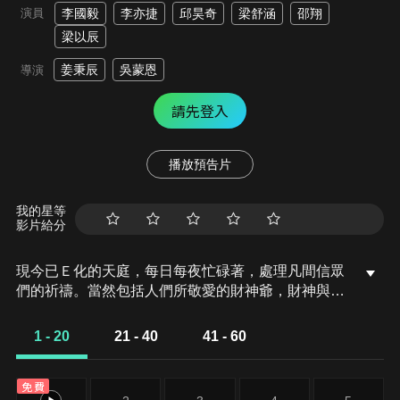
演員
李國毅
李亦捷
邱昊奇
梁舒涵
邵翔
梁以辰
姜秉辰
吳蒙恩
導演
請先登入
播放預告片
我的星等
影片給分
現今已Ｅ化的天庭，每日每夜忙碌著，處理凡間信眾
們的祈禱。當然包括人們所敬愛的財神爺，財神與他
的隨身法器「善財」每天都會巡視出班且接收凡間各
財神廟信徒的祈求與請願。在天庭一年一度的考核大
1 - 20
21 - 40
41 - 60
會裡，監察官「瘟神」蘇菲亞挑明了要教訓財神，卻
意外勾起財神的前世記憶。瞬間，紛亂錯綜的影像閃
免費
過財神腦海，他痛苦不已。玉帝見財神「前緣未了」