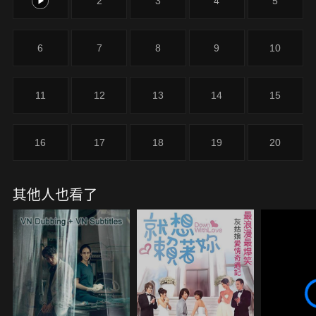
1
2
3
4
5
並命其下凡了卻前緣，完成任務方能重返天庭、歸列
仙班。就這樣，財神被賜名「趙子默」後，被打入凡
間。凌霄飯店總經理夏天芹是天生的超級倒楣鬼，只
6
7
8
9
10
要碰到她的人與事都會跟著衰，好事從不會發生在她
身上。父母為了她四處做善事、捐款，依然無法改變
夏天芹天生坎坷的衰運。夏天芹為了飯店生存，連前
11
12
13
14
15
男友的結婚喜宴照常接單。沒想到，婚宴「不意外」
地被搞得一團糟，新娘也將責任歸屬全丟給夏天芹，
凌霄飯店卻面臨了一堆客戶退單…。一連串的突發事
16
17
18
19
20
件讓夏天芹疲於奔命，沒想到，半夜衣櫥還出現了
「暴露狂」…？！
其他人也看了