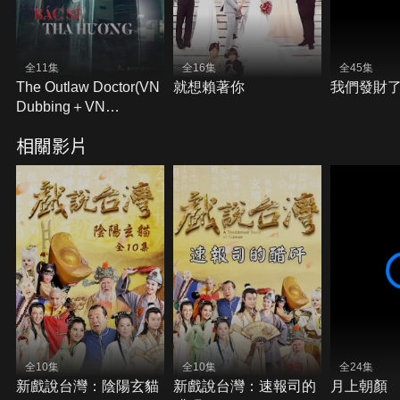
全11集
全16集
全45集
The Outlaw Doctor(VN
就想賴著你
我們發財了
Dubbing＋VN
Subtitles)
相關影片
全10集
全10集
全24集
新戲說台灣：陰陽玄貓
新戲說台灣：速報司的
月上朝顏