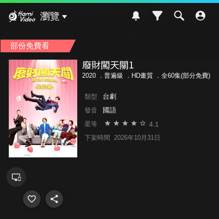
Hami Video
瀏覽
部份免費看
廢財闖天關1
2020 ．
普遍級
．HD畫質 ．全60集(部分免費)
台劇
類型
國語
發音
4.1
星等
下架時間
2026年10月31日