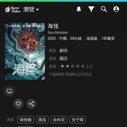
Hami Video
瀏覽
海怪
Sea Monster
2020．中國．69分鐘 ．
保護級
．HD畫質
劇情
類型
國語
發音
2.3
星等
下架時間 2028年12月31日
演員
張悅楠
孫迅
余科宏
安于晴