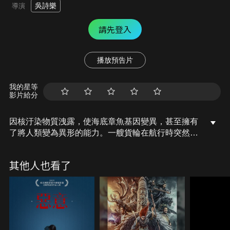
吳詩樂
導演
請先登入
播放預告片
我的星等
影片給分
因核汙染物質洩露，使海底章魚基因變異，甚至擁有
了將人類變為異形的能力。一艘貨輪在航行時突然遭
遇海怪襲擊，被寄生蟲寄生的船員逐漸變異失去人
性…
其他人也看了