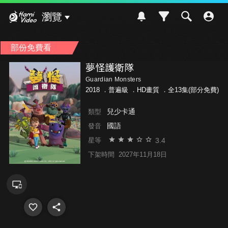
Hami Video
瀏覽
部份免費看
夢怪護衛隊
Guardian Monsters
2018 ．
普遍級
．HD畫質 ．全13集(部分免費)
兒少卡通
類型
國語
發音
3.4
星等
下架時間
2027年11月18日