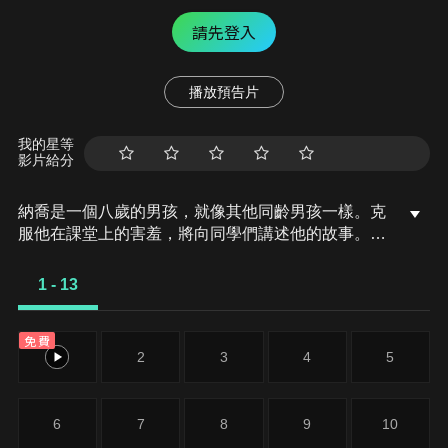
請先登入
播放預告片
我的星等
影片給分
納喬是一個八歲的男孩，就像其他同齡男孩一樣。克
服他在課堂上的害羞，將向同學們講述他的故事。納
喬發現自己搬到了新房子，有了新的環境、新學校和
新生活。對他和我們來說，冒險的第一章開始了。在
1 - 13
試圖適應他的處境時，就像地板上的床墊一樣不舒
服，他在第一個晚上都注意著所有房子裡的噪音和轉
免費
瞬即逝的陰影。這就是為什麼，隨著他的生活改變，
1
2
3
4
5
當五個怪物出現在他的房間中時，就像他一樣害怕，
這似乎不是發生在他身上最奇怪的事情。
6
7
8
9
10