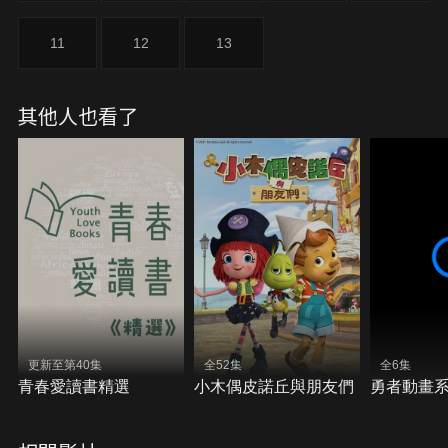
11
12
13
其他人也看了
更新至第40集
全52集
全6集
青春愛讀書精選
小木偶皮諾丘與朋友們
勇者動畫系