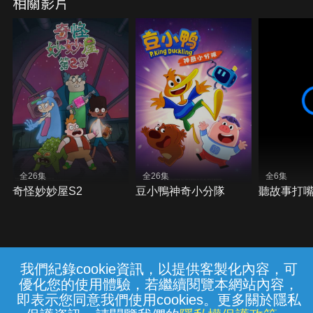
相關影片
全26集
全26集
全6集
奇怪妙妙屋S2
豆小鴨神奇小分隊
聽故事打
我們紀錄cookie資訊，以提供客製化內容，可
{{notifyMsg}}
優化您的使用體驗，若繼續閱覽本網站內容，
常見問題
線上客服
服務條款
隱私權保護
即表示您同意我們使用cookies。更多關於隱私