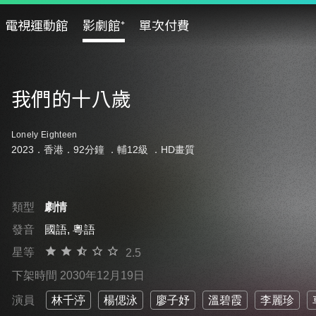
電視運動館
影劇館⁺
單次付費
我們的十八歲
Lonely Eighteen
2023．香港．92分鐘 ．
輔12級
．HD畫質
類型
劇情
發音
國語, 粵語
星等
2.5
下架時間 2030年12月19日
演員
林千渟
楊偲泳
廖子妤
溫碧霞
李麗珍