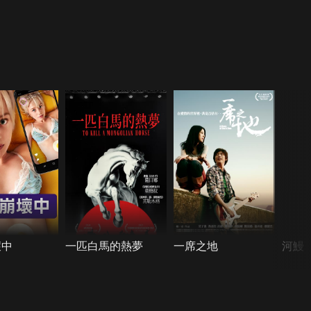
壞中
一匹白馬的熱夢
一席之地
河鰻