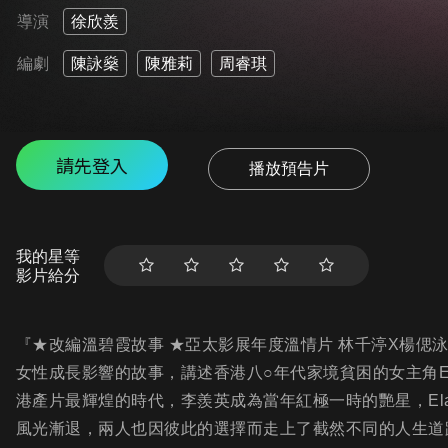
導演
徐欣羨
編劇
陳詠燊
陳雅莉
周睿琪
請先登入
播放預告片
我的星等
影片給分
『★改編溫碧霞故事 ★亞太影展年度溫情片 林千渟X楊偲
女性成長影響的故事，講述香港八○年代家境貧困的女主角E
港產片最輝煌的時代，李羨英成為當年紅極一時的艷星，El
風光漸退，兩人也因彼此的選擇而走上了截然不同的人生道