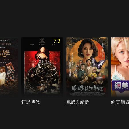
7.3
狂野時代
鳳蝶與蜻蜓
網美崩