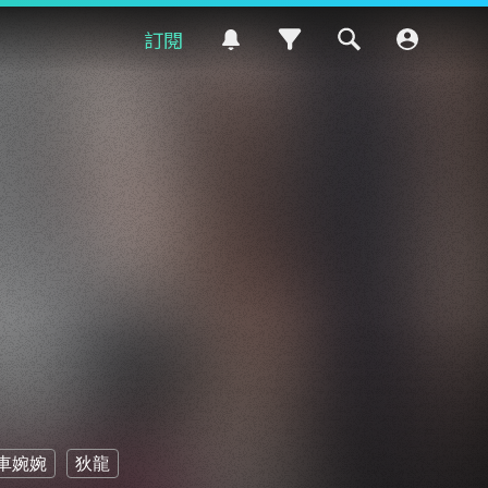
訂閱
車婉婉
狄龍