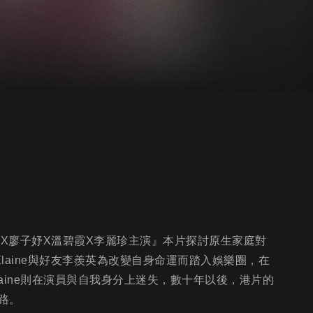
泳X廖子妤X溫碧霞X李麗珍主演』本片探討原生家庭對
laine與好友李羨英為改變自身命運而踏入娛樂圈，在
aine則在演員與自我身分上迷失，數十年以後，港片的
路。