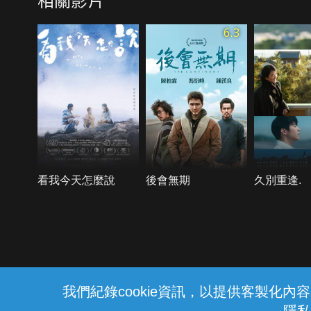
6.3
看我今天怎麼說
後會無期
久別重逢.
{{notifyMsg}}
我們紀錄cookie資訊，以提供客製化