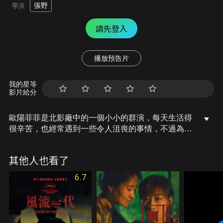
張野
導演
請先登入
播放預告片
我的星等
影片給分
歐陽菲菲是北影廠中的一個小小的群演，每天生活得
很辛苦，也經常遇到一些令人沮喪的事情，不過為人
善良的她，結交了許多朋友。有一天歐陽菲菲獲得出
演女主角的機會，事業開始一路攀升，竟然開始大牌
其他人也看了
了起來，咄咄逼人，將朋友們都得罪了，歐陽菲菲付
出了慘痛的代價…
6.7