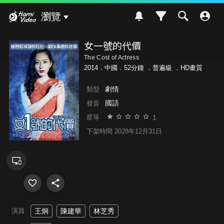
Hami Video
瀏覽
女一號的代價
The Cost of Actress
2014．中國．52分鐘 ．
普遍級
．HD畫質
劇情
類型
國語
發音
1
星等
下架時間 2028年12月31日
演員
王炯
陳建華
林芝秀