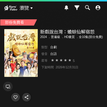
Hami Video
瀏覽
部份免費看
新戲說台灣：蟾蜍仙解宿怨
2024 ．
普遍級
．HD畫質 ．全10集(部分免費)
台劇
類型
台語
發音
5
星等
下架時間
2026年12月31日