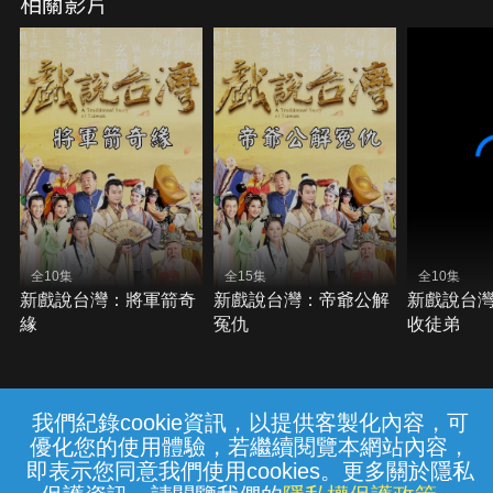
相關影片
全10集
全15集
全10集
新戲說台灣：將軍箭奇
新戲說台灣：帝爺公解
新戲說台
緣
冤仇
收徒弟
我們紀錄cookie資訊，以提供客製化內容，可
{{notifyMsg}}
優化您的使用體驗，若繼續閱覽本網站內容，
常見問題
線上客服
服務條款
隱私權保護
即表示您同意我們使用cookies。更多關於隱私