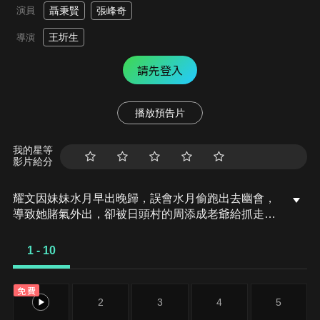
演員
聶秉賢
張峰奇
王圻生
導演
請先登入
播放預告片
我的星等
影片給分
耀文因妹妹水月早出晚歸，誤會水月偷跑出去幽會，
導致她賭氣外出，卻被日頭村的周添成老爺給抓走，
被路過的秀桃與忠義兩姊弟看見。耀文見水月未歸，
到處尋找被秀桃與忠義看見，秀桃與忠義跟周家有不
1 - 10
共戴天的血海深仇，卻一直苦無機會進入周家調查，
秀桃決定利用耀文，告知他水月被壞人抓去日頭村，
免費
讓耀文循線去日頭村的周家調查，而謊稱他弟弟忠義
1
2
3
4
5
去追趕壞人也未回，兩人一同前去日頭村找親人，同