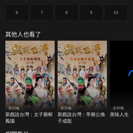
時間尪姨設陷阱殺害周家獨子周永德，同時引領耀文
與秀桃進入讓人聞風喪膽的陰山。
6
7
8
9
10
其他人也看了
全10集
全10集
全40集
新戲說台灣：太子爺斬
新戲說台灣：帝爺公換
美味人生
鳳陽
子成龍