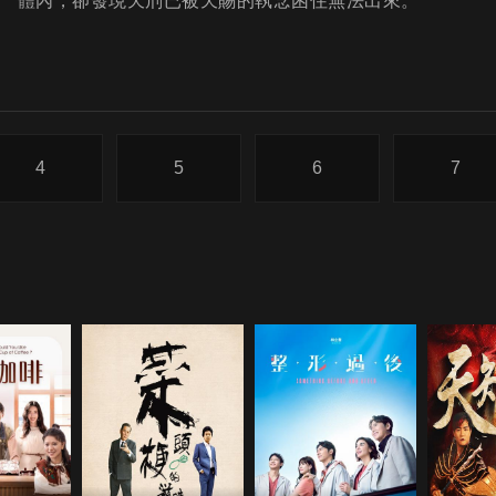
體內，卻發現天刑已被天賜的執念困住無法出來。
4
5
6
7