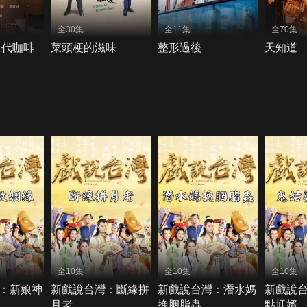
全30集
全11集
全70集
二代咖啡
菜頭梗的滋味
整形過後
天知道
全10集
全10集
全10集
：新娘神
新戲說台灣：斷緣拼
新戲說台灣：潛水媽
新戲說
月老
挽胭脂蟲
點尪婿