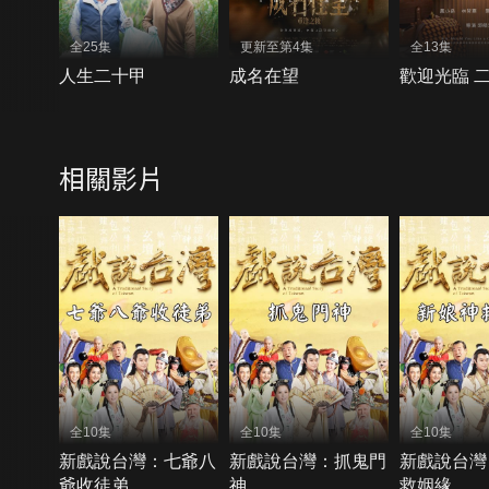
全25集
更新至第4集
全13集
人生二十甲
成名在望
歡迎光臨 
相關影片
全10集
全10集
全10集
新戲說台灣：七爺八
新戲說台灣：抓鬼門
新戲說台灣
爺收徒弟
神
救姻緣