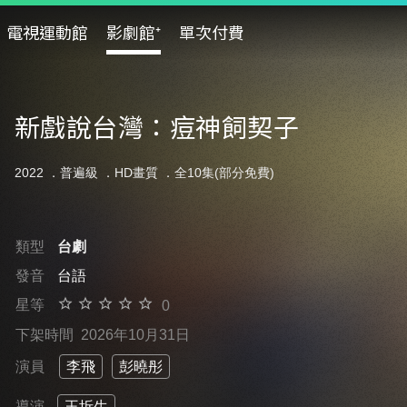
電視運動館
影劇館⁺
單次付費
新戲說台灣：痘神飼契子
2022 ．
普遍級
．HD畫質 ．全10集(部分免費)
類型
台劇
發音
台語
星等
0
下架時間
2026年10月31日
演員
李飛
彭曉彤
導演
王圻生