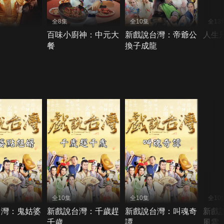
全8集
全10集
全13
百味小廚神：中元大
新戲說台灣：帝爺公
人生
餐
換子成龍
全10集
全10集
全10
台灣：鬼姑婆
新戲說台灣：千歲趕
新戲說台灣：叫魂奇
新戲
千歲
譚
風雲