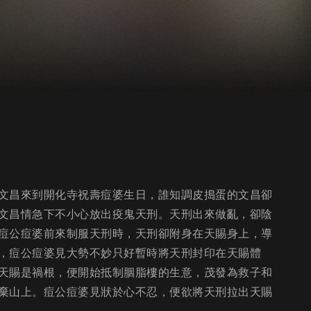
文昌來到開化寺祝壽痘婆生日，誰知調皮搗蛋的文昌卻
文昌情急下不小心放出疫鬼天刑。天刑出來做亂，卻陰
痘公痘婆前來制服天刑時，天刑卻附身在天賜身上，導
，痘公痘婆見大勢不妙只好暫時將天刑封印在天賜體
天賜是禍根，便開始抵制胭脂樓的生意，茂發為救子和
棄山上。痘公痘婆見狀於心不忍，便欲將天刑拉出天賜