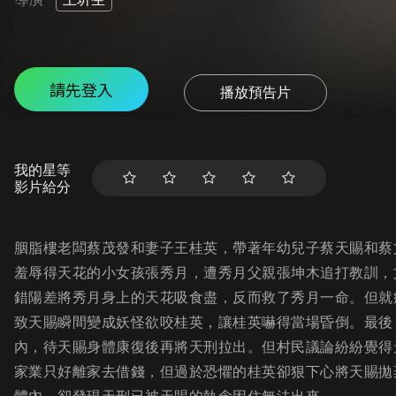
請先登入
播放預告片
我的星等
影片給分
胭脂樓老闆蔡茂發和妻子王桂英，帶著年幼兒子蔡天賜和蔡
羞辱得天花的小女孩張秀月，遭秀月父親張坤木追打教訓，
錯陽差將秀月身上的天花吸食盡，反而救了秀月一命。但就
致天賜瞬間變成妖怪欲咬桂英，讓桂英嚇得當場昏倒。最後
內，待天賜身體康復後再將天刑拉出。但村民議論紛紛覺得
家業只好離家去借錢，但過於恐懼的桂英卻狠下心將天賜拋