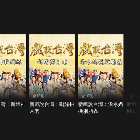
全10集
全10集
全10
台灣：新娘神
新戲說台灣：斷緣拼
新戲說台灣：潛水媽
新戲
月老
挽胭脂蟲
點尪