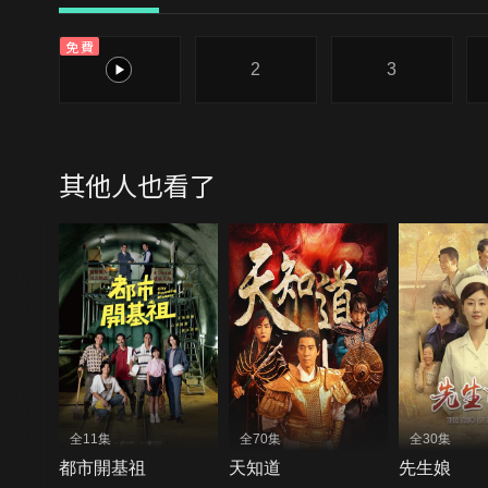
免費
1
2
3
其他人也看了
全11集
全70集
全30集
都市開基祖
天知道
先生娘