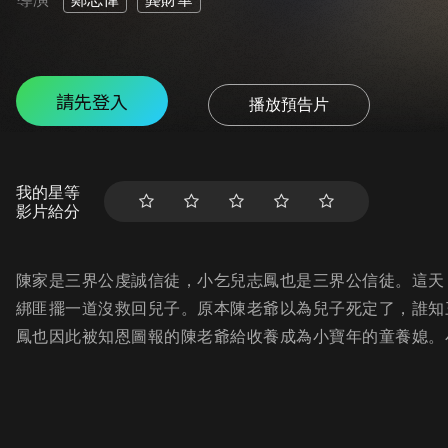
請先登入
播放預告片
我的星等
影片給分
陳家是三界公虔誠信徒，小乞兒志鳳也是三界公信徒。這天
綁匪擺一道沒救回兒子。原本陳老爺以為兒子死定了，誰知
鳳也因此被知恩圖報的陳老爺給收養成為小寶年的童養媳。