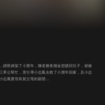
，綁匪綁架了小寶年，陳老爺拿贖金想贖回兒子，卻被
三界公幫忙，竟引導小志鳳去救了小寶年回家，且小志
小志鳳實現有新父母的願望…