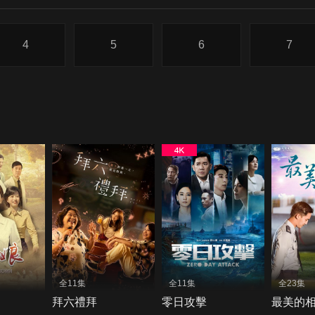
4
5
6
7
全11集
全11集
全23集
拜六禮拜
零日攻擊
最美的