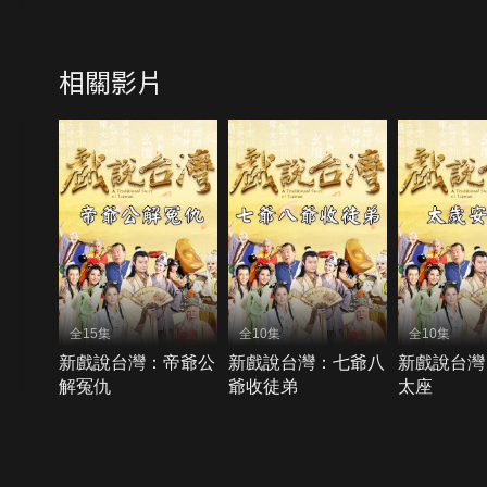
相關影片
全15集
全10集
全10集
新戲說台灣：帝爺公
新戲說台灣：七爺八
新戲說台灣
解冤仇
爺收徒弟
太座
{{notifyMsg}}