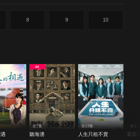
8
9
10
全7集
全13集
更新至
相遇
聽海湧
人生只租不賣
豆腐