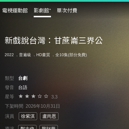
電視運動館
影劇館⁺
單次付費
新戲說台灣：甘蔗崙三界公
2022 ．
普遍級
．HD畫質 ．全10集(部分免費)
類型
台劇
發音
台語
星等
3.3
下架時間
2026年10月31日
演員
徐紫淇
盧尚恩
導演
鄭志偉
龔財華