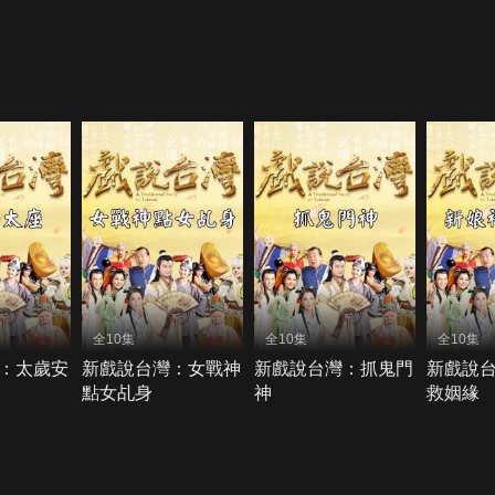
全10集
全10集
全10集
：太歲安
新戲說台灣：女戰神
新戲說台灣：抓鬼門
新戲說
點女乩身
神
救姻緣