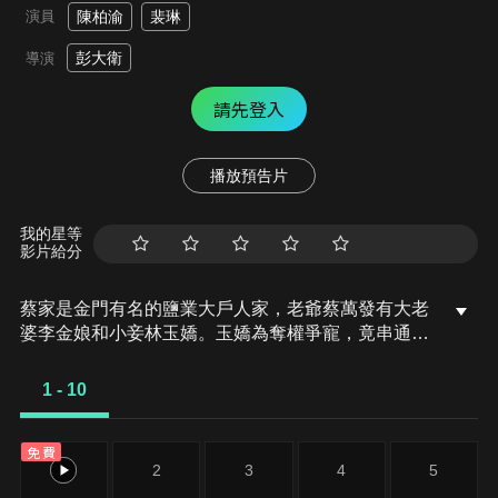
演員
陳柏渝
裴琳
彭大衛
導演
請先登入
播放預告片
我的星等
影片給分
蔡家是金門有名的鹽業大戶人家，老爺蔡萬發有大老
婆李金娘和小妾林玉嬌。玉嬌為奪權爭寵，竟串通自
己的乳娘阿卿嫂在與李金娘同天生子時，將自己的女
兒恩惠和金娘的兒子文良調包。但阿卿嫂怕換子的事
1 - 10
東窗事發，竟用計讓剛出生的恩惠假死再偷賣給竊賊
王海旺。不知恩惠假死的玉嬌心碎萬分，金娘也思女
免費
心切跳河自盡，萬發則悲慟出家贖罪。玉嬌見萬發離
1
2
3
4
5
開更加妒恨金娘，故將所有怨恨出在文良身上虐待