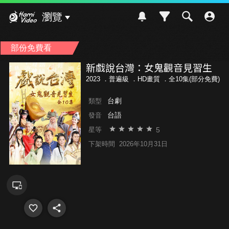
Hami Video
瀏覽
部份免費看
新戲說台灣：女鬼觀音見習生
2023 ．
普遍級
．HD畫質 ．全10集(部分免費)
台劇
類型
台語
發音
5
星等
下架時間
2026年10月31日