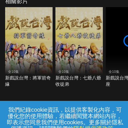
相關影片
全10集
全10集
全10集
新戲說台灣：將軍箭奇
新戲說台灣：七爺八爺
新戲說台
緣
收徒弟
座
我們紀錄cookie資訊，以提供客製化內容，可
{{notifyMsg}}
優化您的使用體驗，若繼續閱覽本網站內容，
常見問題
線上客服
服務條款
隱私權保護
即表示您同意我們使用cookies。更多關於隱私