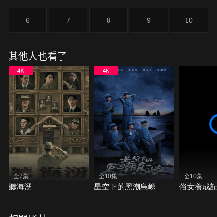
他。二十年後，海旺和恩惠回到金門，誰知兩人竟巧
遇文良追求金門航運千金張蘭英。恩惠看文良出手大
6
7
8
9
10
方起了竊心，正想偷文良身上的玉珮時卻被文良逮個
正著，幸好蘭英解危。隨即，恩惠和海旺趁機逃離，
文良追上。但恩惠和海旺卻情急跌落二十年前金娘自
其他人也看了
盡的河中，而這也是金娘最後抓交替投胎的期限。金
娘看到恩惠卻想起早夭的女兒，故心軟反救恩惠和海
旺。而過了抓交替期限的金娘，要被判官處決…
全7集
全10集
全10集
聽海湧
星空下的黑潮島嶼
俗女養成