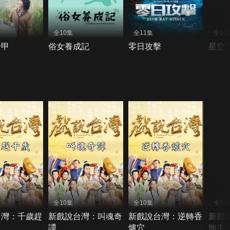
全10集
全11集
全10
十甲
俗女養成記
零日攻擊
星空
全10集
全10集
全10
台灣：千歲趕
新戲說台灣：叫魂奇
新戲說台灣：逆轉香
新戲
譚
爐穴
地主