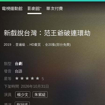
電視運動館
影劇館⁺
單次付費
新戲說台灣：范王爺破連環劫
2019 ．
普遍級
．HD畫質 ．全20集(部分免費)
類型
台劇
發音
台語
星等
5
下架時間
2026年10月31日
演員
楊少文
朱紫緹
導演
龍冠武