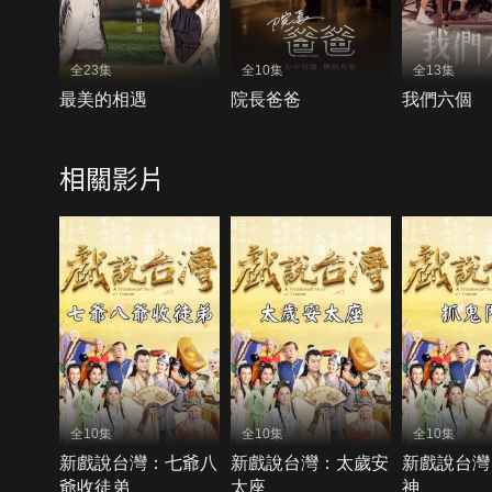
全23集
全10集
全13集
最美的相遇
院長爸爸
我們六個
相關影片
全10集
全10集
全10集
新戲說台灣：七爺八
新戲說台灣：太歲安
新戲說台灣
爺收徒弟
太座
神