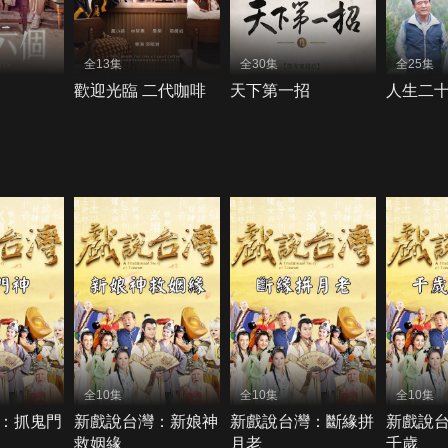
全13集
全30集
全25集
歡迎光臨 二代咖啡
天下第一招
人生二
全10集
全10集
全10集
：抓鬼門
新戲說台灣：新娘神
新戲說台灣：斷緣拼
新戲說
救姻緣
月老
千歲