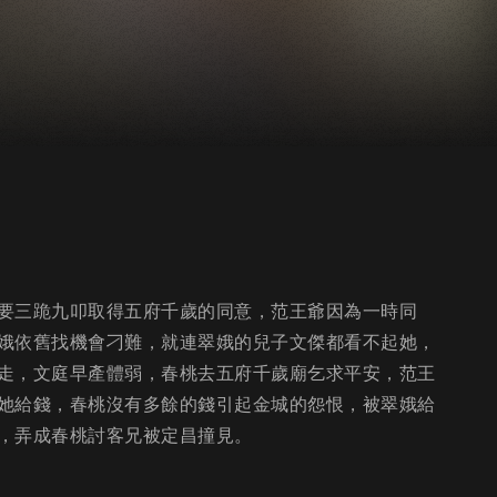
要三跪九叩取得五府千歲的同意，范王爺因為一時同
娥依舊找機會刁難，就連翠娥的兒子文傑都看不起她，
走，文庭早產體弱，春桃去五府千歲廟乞求平安，范王
她給錢，春桃沒有多餘的錢引起金城的怨恨，被翠娥給
，弄成春桃討客兄被定昌撞見。