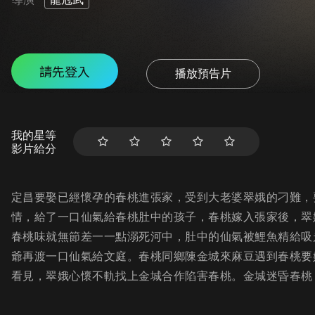
請先登入
播放預告片
我的星等
影片給分
定昌要娶已經懷孕的春桃進張家，受到大老婆翠娥的刁難，
情，給了一口仙氣給春桃肚中的孩子，春桃嫁入張家後，翠
春桃味就無節差一一點溺死河中，肚中的仙氣被鯉魚精給吸
爺再渡一口仙氣給文庭。春桃同鄉陳金城來麻豆遇到春桃要
看見，翠娥心懷不軌找上金城合作陷害春桃。金城迷昏春桃