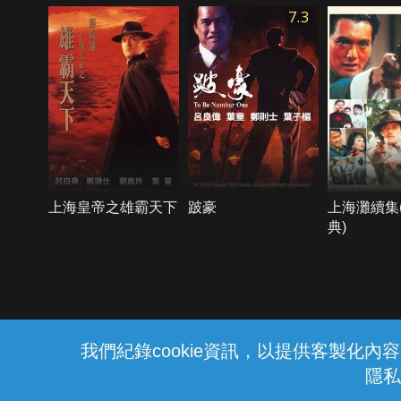
7.3
上海皇帝之雄霸天下
跛豪
上海灘續集
典)
{{notifyMsg}}
我們紀錄cookie資訊，以提供客製化
隱私