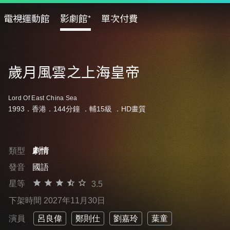
電視運動館
影劇館⁺
單次付費
歲月風雲之上海皇帝
Lord Of East China Sea
1993．香港．144分鐘 ．
輔15級
．HD畫質
類型
劇情
發音
國語
星等
3.5
下架時間 2027年11月30日
演員
呂良偉
鄭則仕
劉嘉玲
葉童