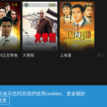
5.6
6.5
6.8
II之至尊無
大軍閥
上海灘
賭俠
示您同意我們使用cookies。更多關於