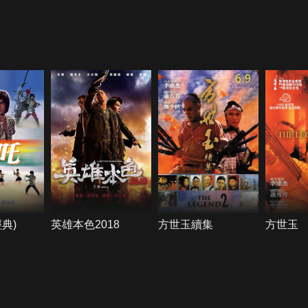
6.9
典)
英雄本色2018
方世玉續集
方世玉