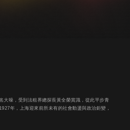
名大噪，受到法租界總探長黃全榮賞識，從此平步青
927年，上海迎來前所未有的社會動盪與政治鉅變，