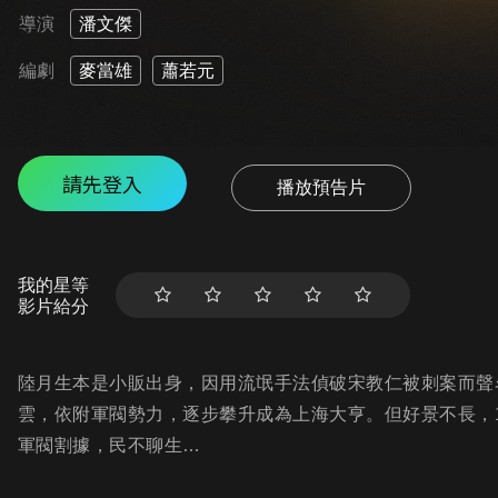
導演
潘文傑
編劇
麥當雄
蕭若元
請先登入
播放預告片
我的星等
影片給分
陸月生本是小販出身，因用流氓手法偵破宋教仁被刺案而聲
雲，依附軍閥勢力，逐步攀升成為上海大亨。但好景不長，1
軍閥割據，民不聊生…