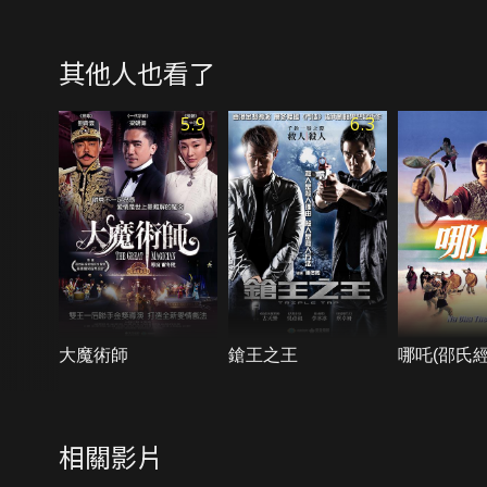
其他人也看了
5.9
6.3
大魔術師
鎗王之王
哪吒(邵氏經
相關影片