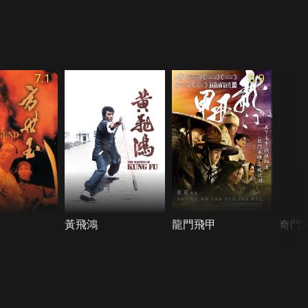
7.1
5.9
黃飛鴻
龍門飛甲
奇門遁