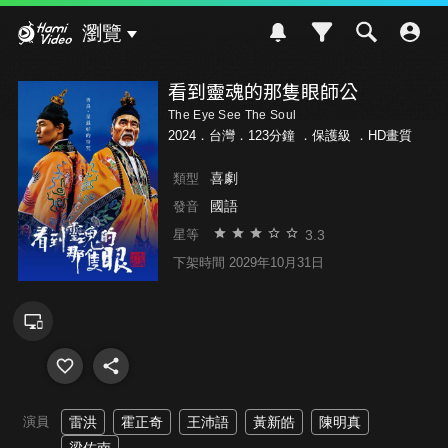
Hami Video
瀏覽
看到靈魂的那隻眼師公
The Eye See The Soul
2024．台灣．123分鐘 ．
保護級
．HD畫質
喜劇
類型
國語
發音
3.3
星等
下架時間 2029年10月31日
演員
雷洪
霍正奇
王沛語
黃新皓
陳明真