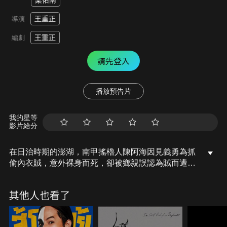
梁佑南
王重正
導演
王重正
編劇
請先登入
播放預告片
我的星等
影片給分
在日治時期的澎湖，南甲搖櫓人陳阿海因見義勇為抓
偷內衣賊，意外裸身而死，卻被鄉親誤認為賊而遭族
譜除名，成為冤魂被封印數十年。後來，阿海的後代
福源伯為傳承小法文化請求親友幫忙，偶然打開封
其他人也看了
印，阿海的冤魂纒上能看見他的坤松，並希望能解開
自己的冤屈。最終，眾人齊心協力，幫助阿海釋怨投
胎，也順利傳承小法文化。