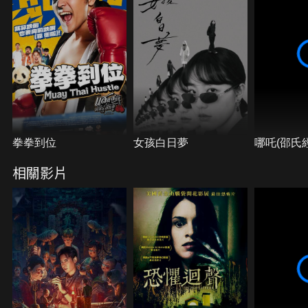
拳拳到位
女孩白日夢
哪吒(邵氏
相關影片