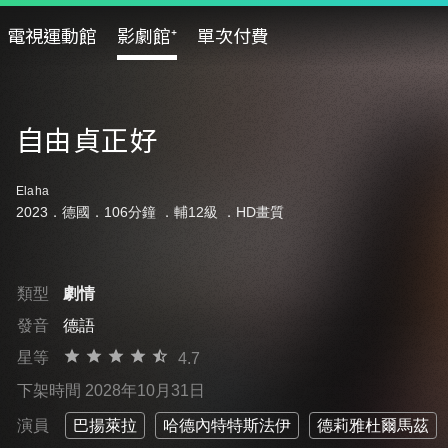
電視運動館
影劇館⁺
單次付費
自由貞正好
Elaha
2023．德國．106分鐘 ．
輔12級
．HD畫質
類型
劇情
發音
德語
星等
4.7
下架時間 2028年10月31日
演員
巴揚萊拉
哈德內特特斯法伊
德莉雅杜爾馬茲