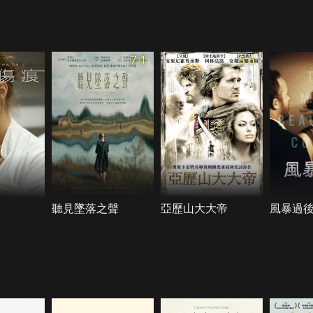
7.1
5.6
聽見墜落之聲
亞歷山大大帝
風暴過