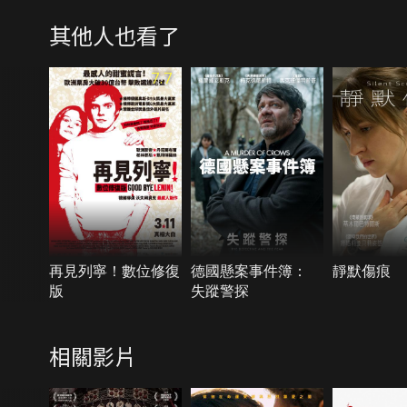
其他人也看了
7.7
再見列寧！數位修復
德國懸案事件簿：
靜默傷痕
版
失蹤警探
相關影片