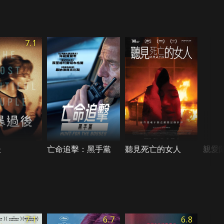
7.1
後
亡命追擊：黑手黨
聽見死亡的女人
親愛
7.1
6.7
6.8