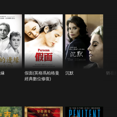
邊緣
假面(英格瑪柏格曼
沉默
猶在
經典數位修復)