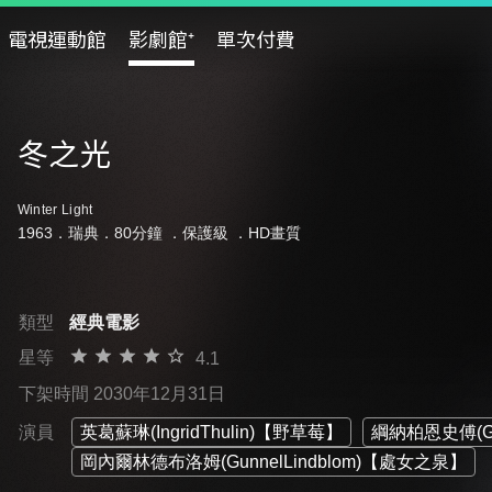
電視運動館
影劇館⁺
單次付費
冬之光
Winter Light
1963．瑞典．80分鐘 ．
保護級
．HD畫質
類型
經典電影
星等
4.1
下架時間 2030年12月31日
演員
英葛蘇琳(IngridThulin)【野草莓】
綱納柏恩史傅(Gun
岡內爾林德布洛姆(GunnelLindblom)【處女之泉】