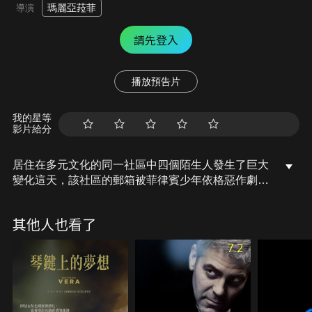
瑪麗亞菈菲
導演
請先登入
播放預告片
我的星等
影片給分
居住在多元文化的同一社區中四個陌生人發生了巨大
變化這天，該社區的郵箱被菲律賓少年依格惡作劇炸
毀，至關重要的文件被銷毀，繁榮的都市生活是無情
的，莉娜和馬努被毒販追殺，非法移民的莉妲獨自一
其他人也看了
人帶著新生嬰兒，丈夫因車禍喪生甚至無法辨認屍
體，依格努力想被當地社區接受但卻是徒勞，塔利亞
7.2
注視著附近社區中非常努力生活的每個人都失去了尋
找到幸福的機會。