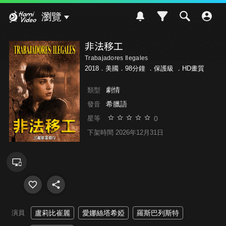
Hami Video
瀏覽
非法移工
Trabajadores Ilegales
2018．美國．98分鐘 ．
保護級
．HD畫質
劇情
類型
希臘語
發音
0
星等
下架時間 2026年12月31日
演員
盧莉比崔麗
愛娜絲塔希婭
羅斯巴列斯特