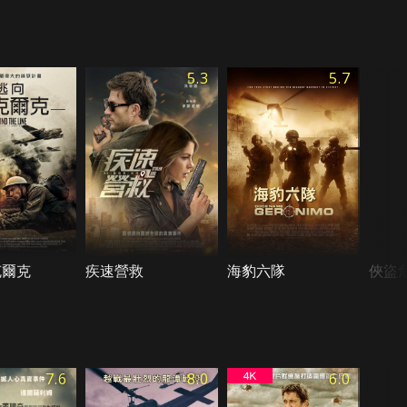
5.3
5.7
克爾克
疾速營救
海豹六隊
俠盜
7.6
8.0
6.0