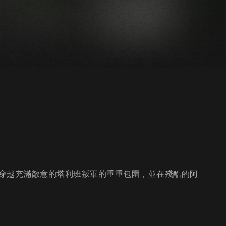
穿越充滿敵意的塔利班叛軍的重重包圍，並在殘酷的阿