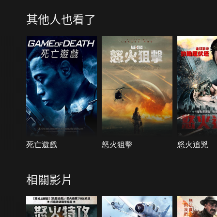
其他人也看了
死亡遊戲
怒火狙擊
怒火追兇
相關影片