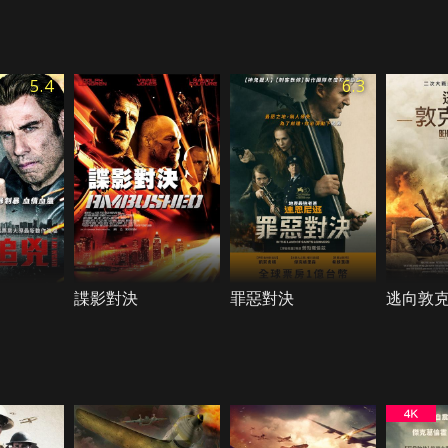
5.4
6.3
諜影對決
罪惡對決
逃向敦