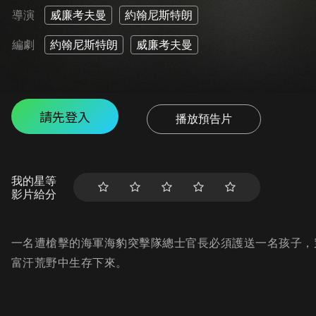
導演
威廉考夫曼
約翰尼斯特朗
編劇
約翰尼斯特朗
威廉考夫曼
請先登入
播放預告片
我的星等
影片給分
一名遭槍擊的海軍海豹突擊隊總士官長必須護送一名孩子，
富汗荒野中生存下來。