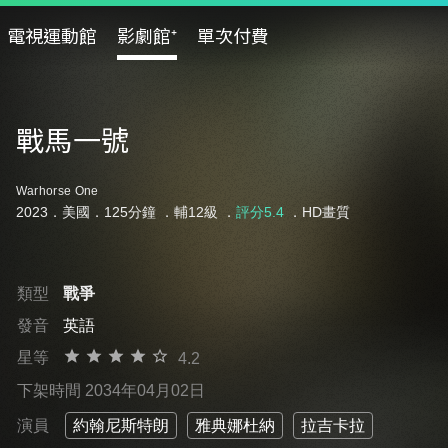
電視運動館
影劇館⁺
單次付費
戰馬一號
Warhorse One
2023．美國．125分鐘 ．
輔12級
．
評分5.4
．HD畫質
類型
戰爭
發音
英語
星等
4.2
下架時間 2034年04月02日
演員
約翰尼斯特朗
雅典娜杜納
拉吉卡拉