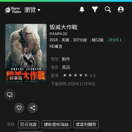
Hami Video
瀏覽
毀滅大作戰
RAMPAGE
2018．美國．107分鐘 ．
輔12級
．
評分6.1
．
HD畫質
動作
類型
英語
發音
4.5
星等
好萊塢
下架時間 2026年11月06日
演員
巨石強森
娜歐蜜哈瑞絲
傑森利爾斯