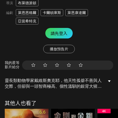
布萊德派頓
導演
萊恩恩格爾
卡爾頓庫斯
萊恩康達爾
編劇
亞當希特克
請先登入
播放預告片
我的星等
影片給分
靈長類動物學家戴維斯奧克耶，他天性孤僻不善與人
交際，但卻與一頭智商極高、個性溫馴的銀背大猩猩
「喬治」形影不離。喬治從兩歲起就一直接受戴維斯
的照顧，卻沒想到一次基因實驗出狀況，讓喬治在一
其他人也看了
夜之間產生無法預測的突變，成為一頭力大無窮且身
手矯健的巨大猛獸，所到之處破壞殆盡。然而禍不單
6.6
行的是，其他地方也很快發現類似的大型變種生物，