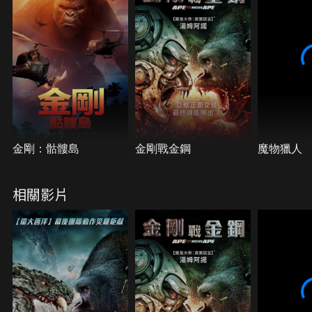
像是飛狼與鱷魚…等，牠們在北美各地到處肆虐。於
是戴維斯與基因工程師凱特攜手合作，設法盡快找到
解藥，藉以終止這場毀滅性的大災難，同時拯救那位
曾經是他朋友的「喬治」。
金剛：骷髏島
金剛戰金鋼
魔物獵人
相關影片