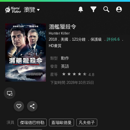
Hami Video
瀏覽
潛艦獵殺令
Hunter Killer
2018．美國．121分鐘 ．
保護級
．
評分6.6
．
HD畫質
動作
類型
英語
發音
4.8
星等
下架時間 2028年10月15日
演員
傑瑞德巴特勒
蓋瑞歐德曼
凡夫俗子