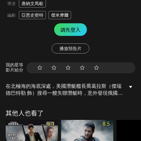
唐納文馬歇
導演
亞恩史密特
傑米摩爾
編劇
請先登入
播放預告片
我的星等
影片給分
在北極海的海底深處，美國潛艇艦長喬葛拉斯（傑瑞
德巴特勒 飾）搜尋一艘失聯潛艇時，意外發現俄國即
將發生一場軍事政變，世界秩序即將瓦解！葛拉斯需
保衛艦上人員安危，更要捍衛國土，必須集結一支海
其他人也看了
軍精英特種部隊，前往搭救被綁架的俄國總統，並潛
入敵軍的海域，阻止第三次世界大戰的爆發！
6.1
8.5