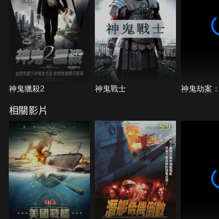
神鬼獵殺2
神鬼戰士
神鬼劫案
相關影片
5.9