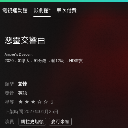
電視運動館
影劇館⁺
單次付費
惡靈交響曲
Amber’s Descent
2020．加拿大．91分鐘 ．
輔12級
．HD畫質
類型
驚悚
發音
英語
星等
3
下架時間 2027年01月25日
演員
凱拉史坦頓
麥可米頓