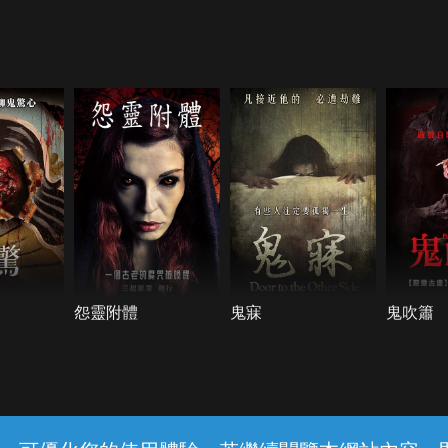
怨靈附體
鬼寐
鬼吹簫
常見問題
線上客服
服務條款
隱私權保護