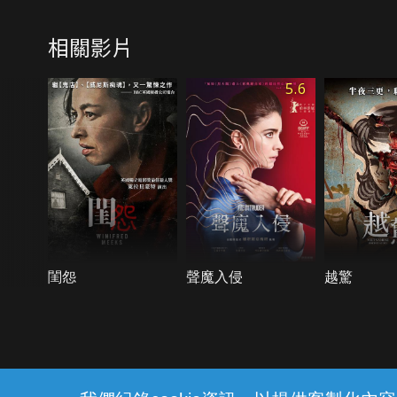
相關影片
5.6
閨怨
聲魔入侵
越驚
{{notifyMsg}}