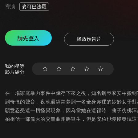
導演
麥可巴法羅
請先登入
播放預告片
我的星等
影片給分
在一場家庭暴力事件中倖存下來之後，知名鋼琴家安柏搬到
到奇怪的聲音，夜晚還經常夢到一名全身赤裸的妙齡女子對
願意忍受這一切怪異現象，因為當她在這裡時，曲子彷彿渾
柏相信一部偉大的交響曲即將誕生，但是安柏也慢慢發現這