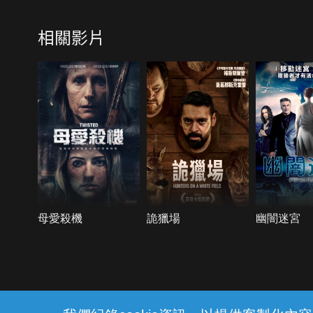
相關影片
母愛殺機
詭獵場
幽闇迷宮
{{notifyMsg}}