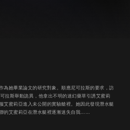
作為她畢業論文的研究對象。順應尼可拉斯的要求，訪
尼可拉斯舉動詭異，他拿出不明的迷幻藥草引誘艾蜜莉
服艾蜜莉亞進入未公開的實驗艙裡。她因此發現潛水艇
聯的艾蜜莉亞在潛水艇裡逐漸迷失自我……