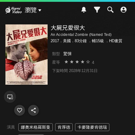
Hami Video
瀏覽
大屍兄愛很大
An Accidental Zombie (Named Ted)
2017．美國．83分鐘 ．
輔15級
．HD畫質
驚悚
類型
4
星等
下架時間 2028年12月31日
演員
娜奧米格羅斯曼
肯厚德
卡麥隆麥肯德瑞