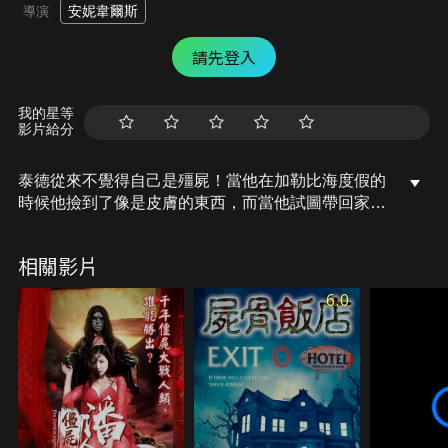
安妮韋爾斯
導演
請先登入
我的星等
影片給分
泰德從來不覺得自己是殭屍！當他在加勒比海度假的
時候他撿到了像是皮膚的東西，而當他試圖帶回家
時，他那詭異神奇的家庭並沒有被說服他不是殭屍，
尤其是在他從聚會帶回一位超辣的吸血鬼回家後...無
相關影片
論如何泰德等到祖父過世後就可以繼承祖父的遺產讓
一切的情況變得更好了。沒想到事情越來越詭異了！
6.0
泰德跟著那超辣的吸血鬼進到那個團體後他發現... 裡
面的患者都受到超自然的現象困擾著，事情發展越發
詭異之外已經變得古怪嚇人了…