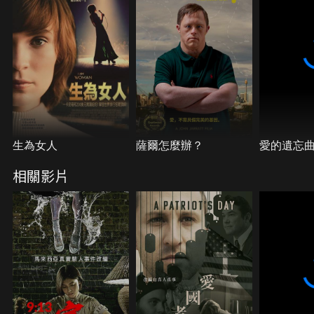
失蹤。隨著事情愈來愈緊張，她該如何在眾人面前重
新正視自己的創傷？
生為女人
薩爾怎麼辦？
愛的遺忘
相關影片