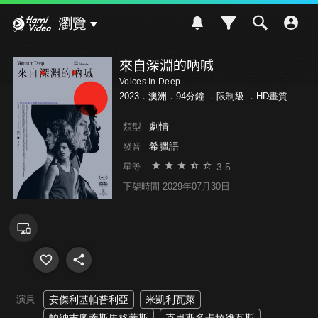
Hami Video
瀏覽
來自深淵的吶喊
Voices In Deep
2023．澳洲．94分鐘 ．
限制級
．HD畫質
劇情
類型
希臘語
發音
3.5
星等
下架時間 2029年07月30日
演員
安傑利基帕普利亞
米凱利瓦萊