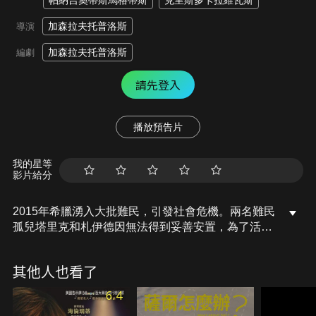
帕納吉奧蒂斯馬格蒂斯
克里斯多卡拉維瓦斯
加森拉夫托普洛斯
導演
加森拉夫托普洛斯
編劇
請先登入
播放預告片
我的星等
影片給分
2015年希臘湧入大批難民，引發社會危機。兩名難民
孤兒塔里克和札伊德因無法得到妥善安置，為了活下
去，塔里克開始出賣自己的身體，以性工作維生。同
時，曾致力於拯救難民性命的澳洲志工芭比，卻因走
其他人也看了
不出傷痛而整日躲在汽車旅館。海上遭遇的悲劇讓她
精神受到嚴重衝擊，她必須在登機回澳洲前，將非法
6.4
捕獲的貝類拋售出去。然而，她在黑市的買主卻無端