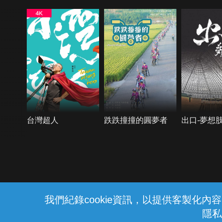
台灣超人
跌跌撞撞的圓夢者
出口-夢想
{{notifyMsg}}
我們紀錄cookie資訊，以提供客製化
隱私