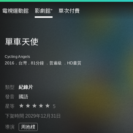
電視運動館
影劇館⁺
單次付費
單車天使
Cycling Angels
2016．台灣．81分鐘 ．
普遍級
．HD畫質
類型
紀錄片
發音
國語
星等
5
下架時間 2029年12月31日
導演
周抱樸