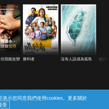
，但我能改變
勝利者
沒有人該成為孤島
她的
示您同意我們使用cookies。更多關於