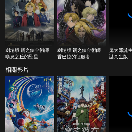
劇場版 鋼之鍊金術師
劇場版 鋼之鍊金術師
鬼太郎誕
嘆息之丘的聖星
香巴拉的征服者
謎真生版
相關影片
6.9