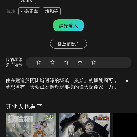
水瀨祈
小島正幸
垪和等
導演
請先登入
播放預告片
我的星等
影片給分
住在建造於阿比斯邊緣的城鎮「奧斯」的孤兒莉可，
夢想著有一天要成為像母親那樣的偉大探窟家，力圖
解開阿比斯的謎團。有一天，莉可母親的白笛被人發
現，讓她毅然決定要潛入阿比斯深處。莉可在深界四
其他人也看了
層遭受穿彈獸的毒素折磨，被「生骸」娜娜奇拯救，
並在前往深界五層冒險時遇到一個自稱是普魯修卡的
6.8
7.3
女孩……