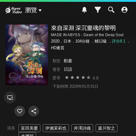
Hami Video
瀏覽
來自深淵 深沉靈魂的黎明
MADE IN ABYSS - Dawn of the Deep Soul
2020．日本．104分鐘 ．
輔12級
．
評分8.1
．
HD畫質
動畫
類型
日語
發音
4.8
星等
下架時間 2028年01月31日
演員
富田美憂
伊瀨茉莉也
井澤詩織
森川智之