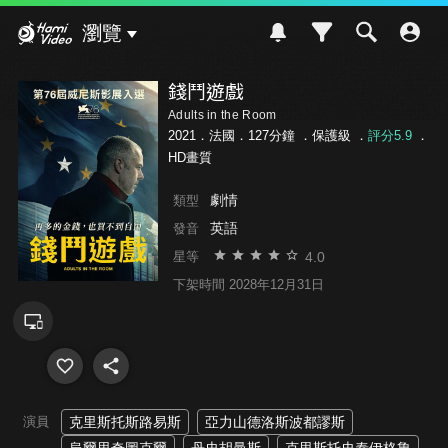
Hami Video
瀏覽
錢鬥遊戲
Adults in the Room
2021．法國．127分鐘 ．
保護級
．
評分5.9
．
HD畫質
劇情
類型
英語
發音
4.0
星等
下架時間 2028年12月31日
演員
克里斯托斯路易斯
亞力山德洛斯波都謬斯