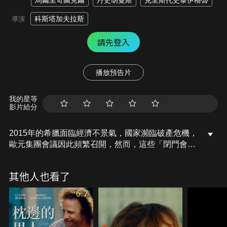
烏爾里奇圖克爾
丹史胡曼斯
克里斯托史泰伊格魯
科斯塔加夫拉斯
導演
請先登入
播放預告片
我的星等
影片給分
2015年的希臘面臨經濟不景氣，國家瀕臨破產危機，
歐元集團會議因此頻繁召開，然而，這些「閉門會
議」卻成為毫無益助的殘酷循環，迫使希臘當局施行
緊縮政治，不僅罔顧人權，更抹煞政府對人民的同理
其他人也看了
心；隨著國家經濟危機越演越烈，希臘財政部長雅尼
斯瓦魯法克斯即將揭開歐元集團會議「門內」的醜陋
6.7
鬥爭……