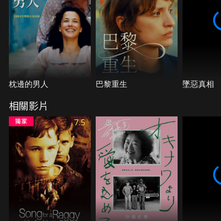
枕邊的男人
巴黎重生
墜惡真相
相關影片
7.5