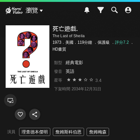
Hami Video
瀏覽
死亡遊戲.
The Last of Sheila
1973．美國．119分鐘 ．
保護級
．
評分7.2
．
HD畫質
經典電影
類型
英語
發音
3.4
星等
下架時間 2034年12月31日
演員
理查德本傑明
詹姆斯科伯恩
詹姆梅森