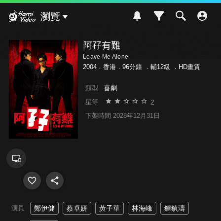
Hami Video
瀏覽
阿孖有難
Leave Me Alone
2004．香港．96分鐘 ．
輔12級
．HD畫質
喜劇
類型
2
星等
下架時間 2028年12月31日
演員
鄭伊健
蔡卓妍
黃子華
林海峰
鍾鎮濤