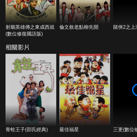
射鵰英雄傳之東成西就
倫文敘老點柳先開
賭俠2之上
(數位修復國語版)
相關影片
青蛙王子(邵氏經典)
最佳福星
三更(數位