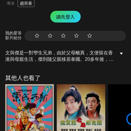
趙崇基
導演
請先登入
我的星等
影片給分
文與傑是一對孿生兄弟，由於父母離異，文便留在香
港與母親生活，傑則隨父親移居泰國。20多年後，傑
回港探望弟弟，竟遇上了嚴重的交通事故造成癱瘓。
因為傑用的是文的駕照，因此身份調換了。傑的女友
其他人也看了
珍急著找傑回泰國完成一樁交易，文只好代替哥哥前
往。原來傑欠下了當地黑幫老大一筆債款，珍和文為
7.1
了盡快解決事情，情急之下惹出了更多的事端…