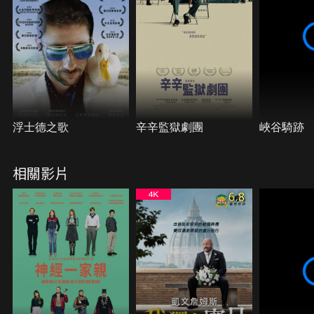
魯該如何重振莊園，並成功收服這座莊園的大大小
小？
浮士德之歌
辛辛監獄劇團
峽谷騎跡
相關影片
6.8