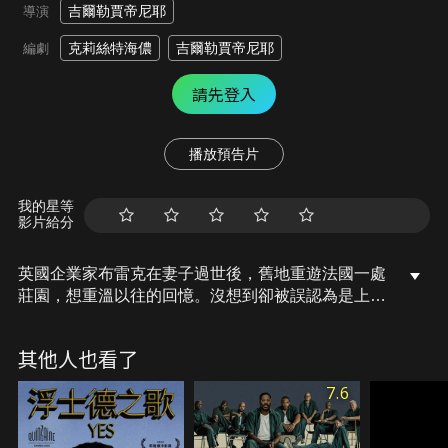
吉爾勒賈帝尼耶
導演
克莉絲特海儂
吉爾勒賈帝尼耶
編劇
請先登入
播放預告片
我的星等
影片給分
英國企業家布雷克在妻子過世後，舊地重遊法國一處
莊園，想重溫以往的回憶。沒想到卻被誤認為是上門
求職的退休老人，誤打誤撞地成為莊園管家。在這
裡，他遇見瀕臨破產卻性格孤高的莊園女主人、手腳
其他人也看了
幹練卻嘴巴不饒人的女總管、暗戀女總管卻不敢說出
口的園丁，這裡的每個人都隱藏著一個秘密，就連他
7.6
們的貓也是！原本在商場叱吒風雲的布雷克就這樣過
起任人使喚的日子，眼看飯碗不如想像中好端，安德