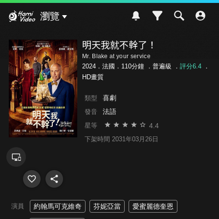
Hami Video
瀏覽
明天我就不幹了！
Mr. Blake at your service
2024．法國．110分鐘 ．
普遍級
．
評分6.4
．
HD畫質
喜劇
類型
法語
發音
4.4
星等
下架時間 2031年03月26日
演員
約翰馬可克維奇
芬妮亞當
愛蜜麗德奎恩