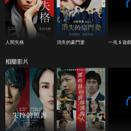
人間失格
消失的豪門妻
一兆＄遊戲
相關影片
6.1