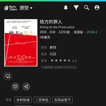
Hami Video
瀏覽
檢方的罪人
Killing for the Prosecution
2018．日本．122分鐘 ．
保護級
．
評分6.1
．
HD畫質
劇情
類型
日語
發音
4.6
星等
下架時間 2028年12月31日
演員
木村拓哉
二宮和也
吉高由里子