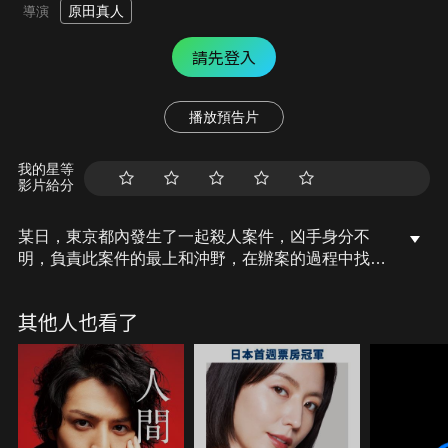
原田真人
導演
請先登入
播放預告片
我的星等
影片給分
某日，東京都內發生了一起殺人案件，凶手身分不
明，負責此案件的最上和沖野，在辦案的過程中找到
了一名嫌犯松倉，他同時也是20多年前某起殺人懸案
的嫌疑人。最上似乎已將松倉視為犯人而開始採取對
其他人也看了
策，沖野對於最上的做法感到相當疑惑，他們之間的
對立也成為了偵辦案件中的變數……。