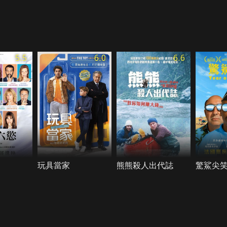
5.5
6.0
6.6
玩具當家
熊熊殺人出代誌
驚鯊尖