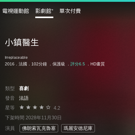
電視運動館
影劇館⁺
單次付費
小鎮醫生
Irreplaceable
2016．法國．102分鐘 ．
保護級
．
評分6.5
．HD畫質
類型
喜劇
發音
法語
星等
4.2
下架時間 2028年11月30日
演員
佛朗索瓦克魯塞
瑪麗安德尼庫