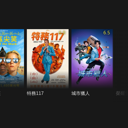
6.0
6.5
笑
特務117
城市獵人
榮耀