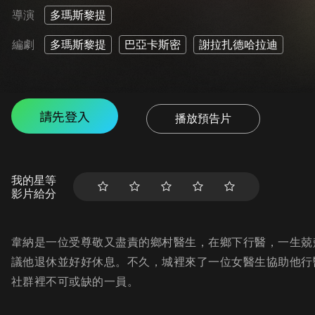
導演
多瑪斯黎提
編劇
多瑪斯黎提
巴亞卡斯密
謝拉扎德哈拉迪
請先登入
播放預告片
我的星等
影片給分
韋納是一位受尊敬又盡責的鄉村醫生，在鄉下行醫，一生兢
議他退休並好好休息。不久，城裡來了一位女醫生協助他行
社群裡不可或缺的一員。