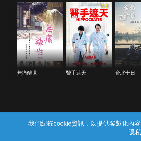
6.8
無痛離世
醫手遮天
台北十日
{{notifyMsg}}
我們紀錄cookie資訊，以提供客製化
隱私