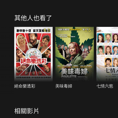
其他人也看了
6.3
6.6
絕命樂透彩
美味毒婦
七情六慾
相關影片